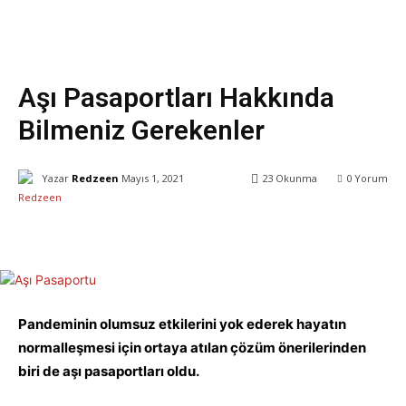
Sağlık
Seyahat
Yaşam
Aşı Pasaportları Hakkında
Bilmeniz Gerekenler
Yazar
Redzeen
Mayıs 1, 2021
23
Okunma
0
Yorum
Facebook
X
WhatsApp
ReddIt
Pandeminin olumsuz etkilerini yok ederek hayatın
normalleşmesi için ortaya atılan çözüm önerilerinden
biri de aşı pasaportları oldu.