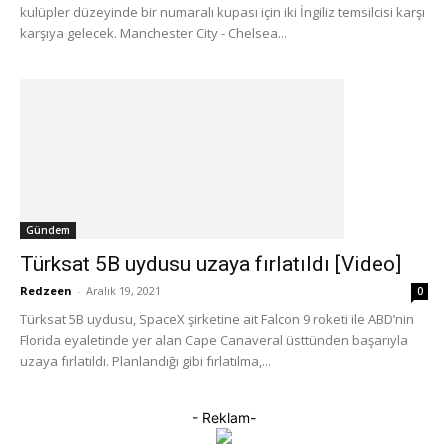
kulüpler düzeyinde bir numaralı kupası için iki İngiliz temsilcisi karşı
karşıya gelecek. Manchester City - Chelsea...
Gündem
Türksat 5B uydusu uzaya fırlatıldı [Video]
Redzeen
-
Aralık 19, 2021
0
Türksat 5B uydusu, SpaceX şirketine ait Falcon 9 roketi ile ABD’nin
Florida eyaletinde yer alan Cape Canaveral üsttünden başarıyla
uzaya fırlatıldı. Planlandığı gibi fırlatılma,...
- Reklam-