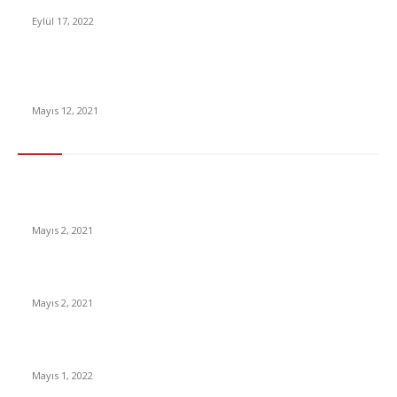
Fortnite Dünya Kupası Elemeleri’nde 1.100 Kişi Yasaklandı
Eylül 17, 2022
Survivor’da kim elendi? 11 – 12 Mayıs 2021 Survivor SMS oy
sıralaması belli oldu!
Mayıs 12, 2021
En Çok Tıklananlar
İzlemeniz Gereken En iyi Yabancı Diziler | IMDb Puanı 8 üzeri
Diziler
Mayıs 2, 2021
İnsanlık bir milyon yıl sonra neye benzeyecek?
Mayıs 2, 2021
Yabancı Dizi Halo 1. Sezon Türkçe Dublaj İzle
Mayıs 1, 2022