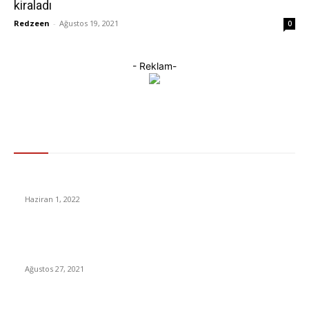
kiraladı
Redzeen
-
Ağustos 19, 2021
0
- Reklam-
Gündem
Kadir Şeker’e Tahliye Yolu: Yargıtay Verilen Cezayı Bozdu
Haziran 1, 2022
ABD, Türkiye’nin Google, Facebook, Netflix Gibi Şirketlerden
Aldığı Dijital Hizmet Vergisi’ni Kaldırmasını Talep Etti
Ağustos 27, 2021