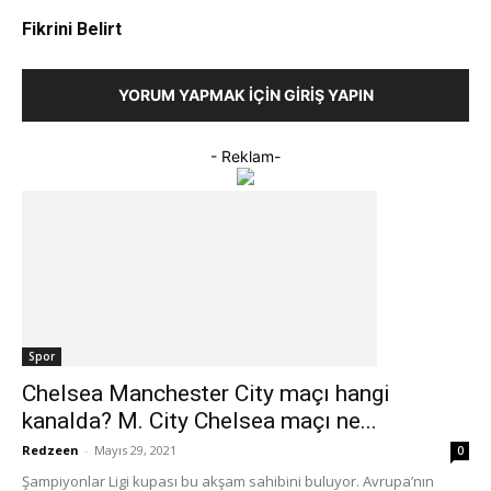
Fikrini Belirt
YORUM YAPMAK İÇIN GIRIŞ YAPIN
- Reklam-
Spor
Chelsea Manchester City maçı hangi
kanalda? M. City Chelsea maçı ne...
Redzeen
-
Mayıs 29, 2021
0
Şampiyonlar Ligi kupası bu akşam sahibini buluyor. Avrupa’nın