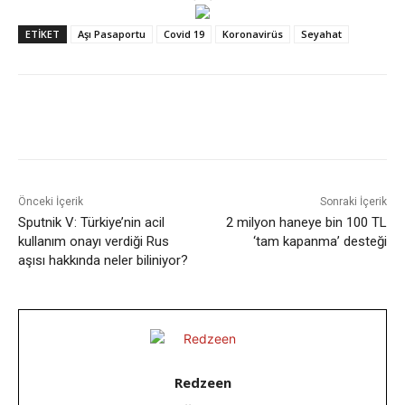
ETIKET
Aşı Pasaportu
Covid 19
Koronavirüs
Seyahat
Facebook
X
WhatsApp
ReddIt
Önceki İçerik
Sonraki İçerik
Sputnik V: Türkiye’nin acil
2 milyon haneye bin 100 TL
kullanım onayı verdiği Rus
‘tam kapanma’ desteği
aşısı hakkında neler biliniyor?
Redzeen