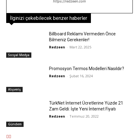
https://redzeen.com
İlginizi çekebilecek benzer haberler
Billboard Reklamı Vermeden Önce
Bilmeniz Gerekenler!
Redzeen
-
Mart 22, 2025
Sosyal Medya
Promosyon Termos Modelleri Nasıldır?
Redzeen
-
Şubat 16, 2024
Alışveriş
TürkNet İnternet Ücretlerine Yüzde 21
Zam Geldi: İşte Yeni İnternet Fiyatı
Redzeen
-
Temmuz 20, 2022
Gündem