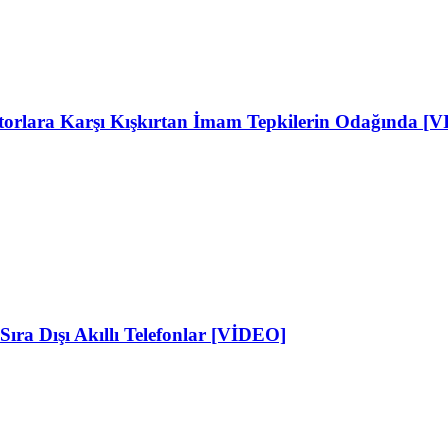
ktorlara Karşı Kışkırtan İmam Tepkilerin Odağında [
Sıra Dışı Akıllı Telefonlar [VİDEO]