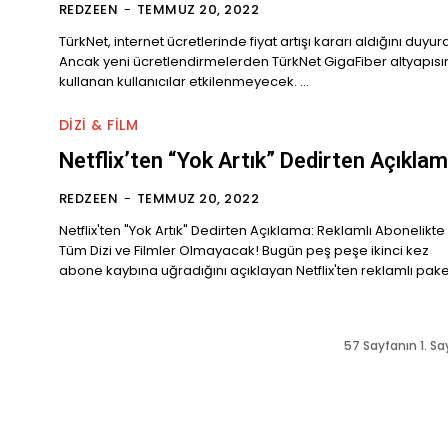
REDZEEN
-
TEMMUZ 20, 2022
TürkNet, internet ücretlerinde fiyat artışı kararı aldığını duyur
Ancak yeni ücretlendirmelerden TürkNet GigaFiber altyapısın
kullanan kullanıcılar etkilenmeyecek. ...
DIZI & FILM
Netflix’ten “Yok Artık” Dedirten Açıkla
REDZEEN
-
TEMMUZ 20, 2022
Netflix'ten "Yok Artık" Dedirten Açıklama: Reklamlı Abonelikte
Tüm Dizi ve Filmler Olmayacak! Bugün peş peşe ikinci kez
abone kaybına uğradığını açıklayan Netflix'ten reklamlı paket
57 Sayfanın 1. Sa