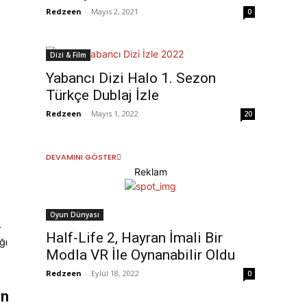
Redzeen
-
Mayıs 2, 2021
0
Dizi & Film
Yabancı Dizi Halo 1. Sezon
Türkçe Dublaj İzle
Redzeen
-
Mayıs 1, 2022
20
DEVAMINI GÖSTER
Reklam
Oyun Dünyası
r
Half-Life 2, Hayran İmali Bir
ğı
Modla VR İle Oynanabilir Oldu
Redzeen
-
Eylül 18, 2022
0
in