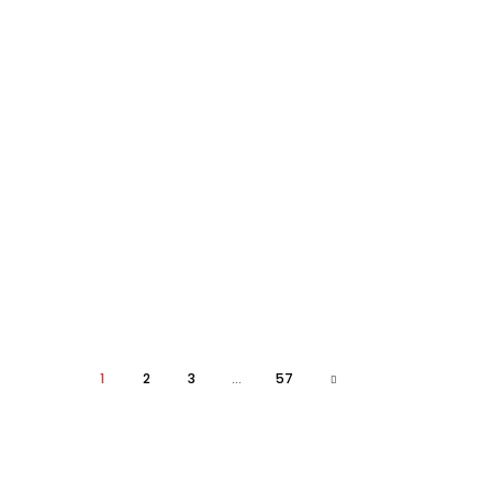
1
2
3
...
57