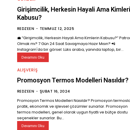
Girişimcilik, Herkesin Hayali Ama Kimler
Kabusu?
REDZEEN
-
TEMMUZ 12, 2025
💼 “Girişimcilik, Herkesin Hayali Ama Kimlerin Kabusu?” Patro
Olmak mı? 7 Gün 24 Saat Savaşmaya Hazır Mısın? 📲
Instagram'da bir görsel: Lüks araba, yanında laptop, bir...
Devamını Oku
ALIŞVERIŞ
Promosyon Termos Modelleri Nasıldır?
REDZEEN
-
ŞUBAT 16, 2024
Promosyon Termos Modelleri Nasıldır? Promosyon termosla
pratik, ekonomik ve işlevsel çözümler sunarlar. Promosyon
termos modelleri, genel olarak uygun fiyatlı ve bütçe dostu
seçenekler sunarlar. Bu...
Devamını Oku