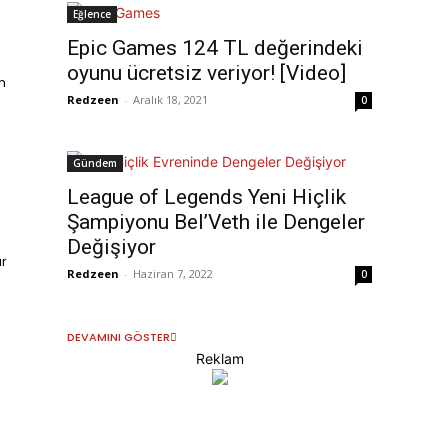
Eğlence
Epic Games 124 TL değerindeki
oyunu ücretsiz veriyor! [Video]
n
Redzeen
-
Aralık 18, 2021
0
Gündem
League of Legends Yeni Hiçlik
Şampiyonu Bel’Veth ile Dengeler
Değişiyor
r
Redzeen
-
Haziran 7, 2022
0
DEVAMINI GÖSTER
Reklam