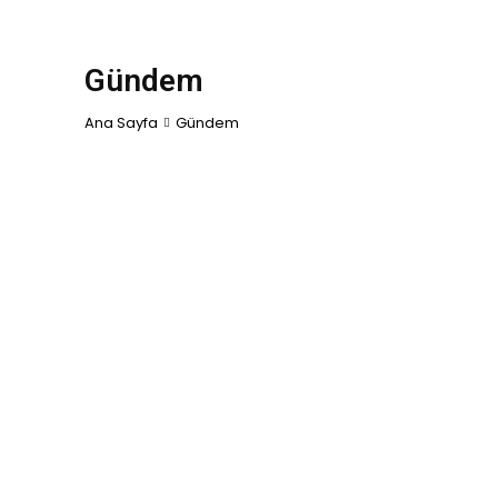
Gündem
Ana Sayfa
Gündem
ALIŞVERIŞ
ASTROLOJI
BORSA
DIZI & FILM
DÜ