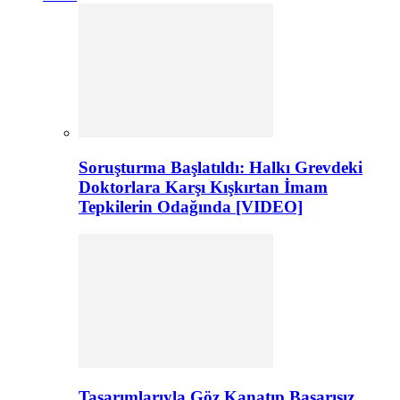
Soruşturma Başlatıldı: Halkı Grevdeki
Doktorlara Karşı Kışkırtan İmam
Tepkilerin Odağında [VIDEO]
Tasarımlarıyla Göz Kanatıp Başarısız