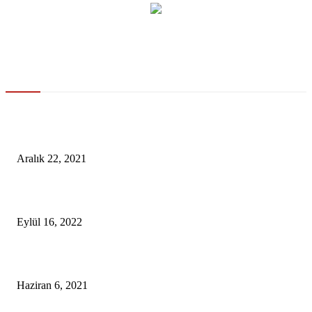
Gündem
DSÖ’den Türkiye İçin Kabus Gibi ‘Omicron’ Açıklaması Sağlık Sistemi
Çökecek
Aralık 22, 2021
Bilim İnsanları, Robotlara Gülmeyi Öğretmeye Başladı
Eylül 16, 2022
Yükseköğrenim öğrencilerinin burs ve kredi ödemeleri başladı
Haziran 6, 2021