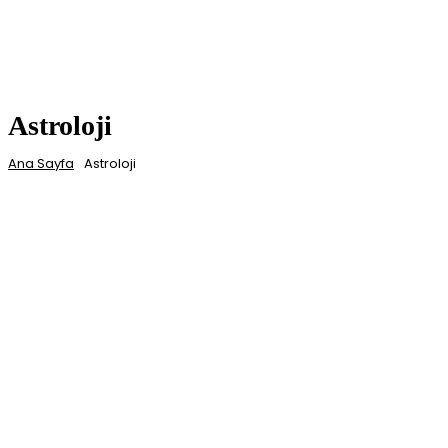
Astroloji
Ana Sayfa
Astroloji
ALIŞVERIŞ
BORSA
DIZI & FILM
DÜNYA
EĞITIM
EĞLENCE
EKONOMI & FINANS
GÜNDEM
KADIN