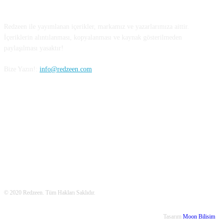
Redzeen ile yayımlanan içerikler, markamız ve yazarlarımıza aittir.
İçeriklerin alıntılanması, kopyalanması ve kaynak gösterilmeden
paylaşılması yasaktır!
Bize Yazın!:
info@redzeen.com
Bizi Takip Edin!
© 2020 Redzeen. Tüm Hakları Saklıdır.
Tasarım
Moon Bilisim