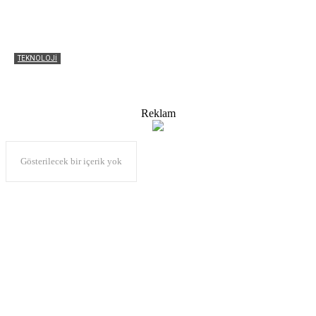
TEKNOLOJI
Microsoft’un Windows 10 Güncelleştirmesinde Kusur
Bulundu
Reklam
Gösterilecek bir içerik yok