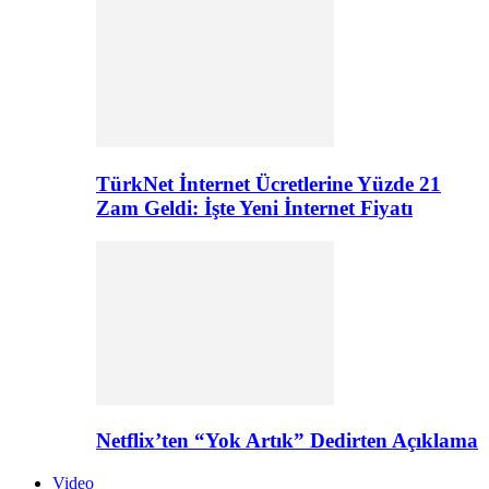
TürkNet İnternet Ücretlerine Yüzde 21
Zam Geldi: İşte Yeni İnternet Fiyatı
Netflix’ten “Yok Artık” Dedirten Açıklama
Video