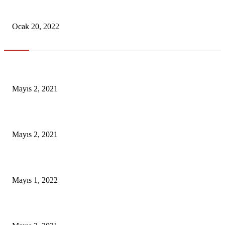
Merkez Bankası, Yılın İlk Faiz Kararını Açıkladı
Ocak 20, 2022
En Çok Tıklananlar
İzlemeniz Gereken En iyi Yabancı Diziler | IMDb Puanı 8 üzeri Diziler
Mayıs 2, 2021
İnsanlık bir milyon yıl sonra neye benzeyecek?
Mayıs 2, 2021
Yabancı Dizi Halo 1. Sezon Türkçe Dublaj İzle
Mayıs 1, 2022
15 ülkeden gelenlerden PCR testi istenmeyecek