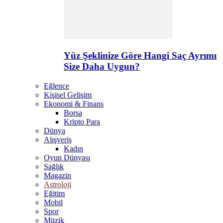
Yüz Şeklinize Göre Hangi Saç Ayrımı
Size Daha Uygun?
Eğlence
Kişisel Gelişim
Ekonomi & Finans
Borsa
Kripto Para
Dünya
Alışveriş
Kadın
Oyun Dünyası
Sağlık
Magazin
Astroloji
Eğitim
Mobil
Spor
Müzik