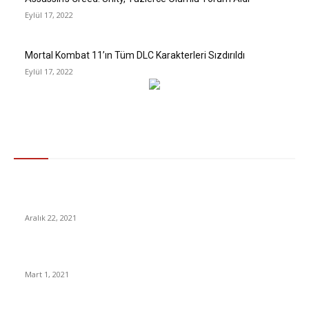
Eylül 17, 2022
Mortal Kombat 11’ın Tüm DLC Karakterleri Sızdırıldı
Eylül 17, 2022
Gündem
DSÖ’den Türkiye İçin Kabus Gibi ‘Omicron’ Açıklaması Sağlık
Sistemi Çökecek
Aralık 22, 2021
Testi Kebabı Nasıl Yapılır ?
Mart 1, 2021