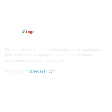
Kripto Para
23
Redzeen ile yayımlanan içerikler, markamız ve yazarlarımıza
aittir. İçeriklerin alıntılanması, kopyalanması ve kaynak
gösterilmeden paylaşılması yasaktır!
Bize Yazın!:
info@redzeen.com
Bizi Takip Edin!