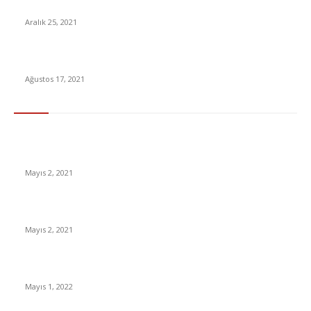
Dünyaca ünlü oyun, geçici süreyle ücretsiz oldu
Aralık 25, 2021
2021 ÖTV indirimli araçlar listesi ve sıfır araba fiyatları nedir?
Ağustos 17, 2021
En Çok Tıklananlar
İzlemeniz Gereken En iyi Yabancı Diziler | IMDb Puanı 8 üzeri
Diziler
Mayıs 2, 2021
İnsanlık bir milyon yıl sonra neye benzeyecek?
Mayıs 2, 2021
Yabancı Dizi Halo 1. Sezon Türkçe Dublaj İzle
Mayıs 1, 2022