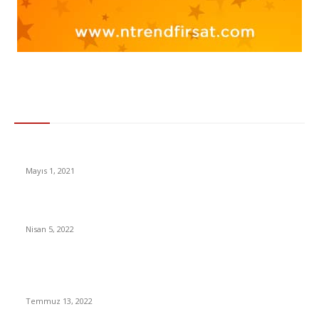
Gündem
Hes Kodu Nasıl Alınır ? Hes Kodu Nasıl Oluşturabilirsiniz ?
Mayıs 1, 2021
Netflix Türkiye’den Abonelik Ücretlerine Dev Zam!
Nisan 5, 2022
Atatürk’ün İlk Görüşte Âşık Olduğu Dimitrina Kovaçev’e
Kavuşamamasının Hüzünlü Hikâyesi
Temmuz 13, 2022