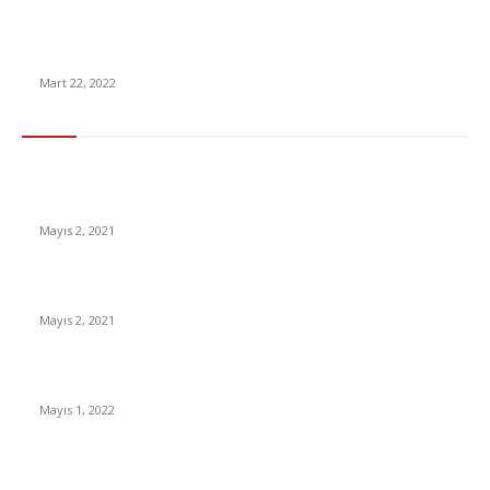
DDK Raporu Nerede? Bekir Pakdemir Hakkında Rüşvet ve
Yolsuzluk İddiası
Mart 22, 2022
En Çok Tıklananlar
İzlemeniz Gereken En iyi Yabancı Diziler | IMDb Puanı 8 üzeri
Diziler
Mayıs 2, 2021
İnsanlık bir milyon yıl sonra neye benzeyecek?
Mayıs 2, 2021
Yabancı Dizi Halo 1. Sezon Türkçe Dublaj İzle
Mayıs 1, 2022
15 ülkeden gelenlerden PCR testi istenmeyecek