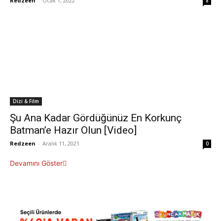
Redzeen
-
Ocak 1, 2022
8
Dizi & Film
Şu Ana Kadar Gördüğünüz En Korkunç
Batman’e Hazır Olun [Video]
Redzeen
-
Aralık 11, 2021
0
Devamını Göster