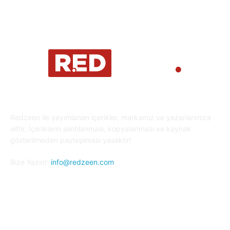
Redzeen ile yayımlanan içerikler, markamız ve yazarlarımıza
aittir. İçeriklerin alıntılanması, kopyalanması ve kaynak
gösterilmeden paylaşılması yasaktır!
Bize Yazın!:
info@redzeen.com
Bizi Takip Edin!