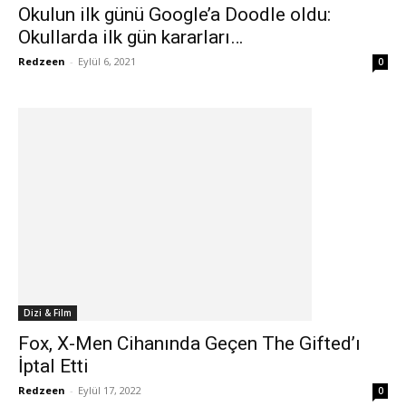
Okulun ilk günü Google’a Doodle oldu:
Okullarda ilk gün kararları…
Redzeen
-
Eylül 6, 2021
0
Dizi & Film
Fox, X-Men Cihanında Geçen The Gifted’ı
İptal Etti
Redzeen
-
Eylül 17, 2022
0