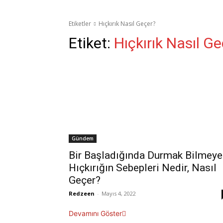
Etiketler
Hıçkırık Nasıl Geçer?
Etiket:
Hıçkırık Nasıl G
Gündem
Bir Başladığında Durmak Bilmeye
Hıçkırığın Sebepleri Nedir, Nasıl
Geçer?
Redzeen
-
Mayıs 4, 2022
Devamını Göster