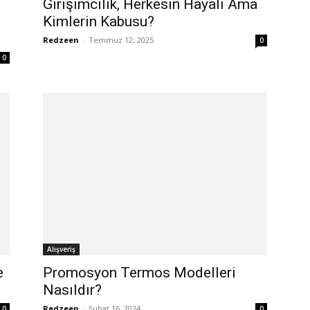
Girişimcilik, Herkesin Hayali Ama
Kimlerin Kabusu?
Redzeen
-
Temmuz 12, 2025
0
0
Alışveriş
e
Promosyon Termos Modelleri
Nasıldır?
Redzeen
-
Şubat 16, 2024
0
0