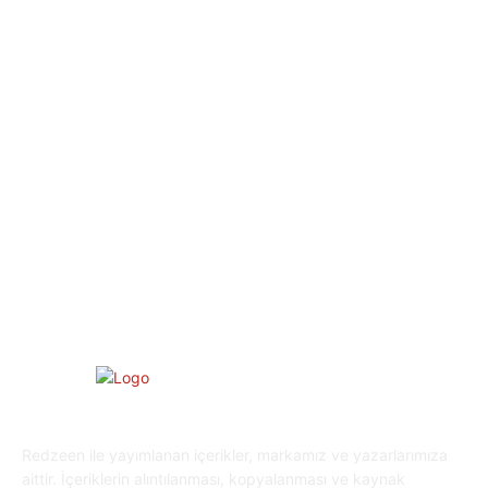
Dizi & Film
38
Dünya
37
Eğlence
30
Spor
29
Eğitim
29
Yaşam
27
Oyun Dünyası
25
Kripto Para
23
Redzeen ile yayımlanan içerikler, markamız ve yazarlarımıza
aittir. İçeriklerin alıntılanması, kopyalanması ve kaynak