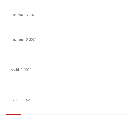
İşçi ve memurlara aşı randevusu açıldı Aşı Randevusu Nasıl
Alınır?
Haziran 15, 2021
E-Okul karne notu sorgulama nasıl yapılır?
Haziran 15, 2021
2022 Asgari Ücret Pazarlığında 3. Toplantı Bugün: İşte Şu Ana
Kadarki Asgari Maaş Teklifleri
Aralık 9, 2021
Mansur Yavaş, 2021 Dünya Belediye Başkanı Başkent
Ödülü’nü kazandı
Eylül 14, 2021
En Çok Tıklananlar
İzlemeniz Gereken En iyi Yabancı Diziler | IMDb Puanı 8 üzeri
Diziler