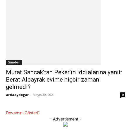
Gündem
Murat Sancak’tan Peker’in iddialarına yanıt:
Berat Albayrak evime hiçbir zaman
gelmedi?
ardaaydogar
-
Mayıs 30, 2021
0
Devamını Göster
- Advertisment -