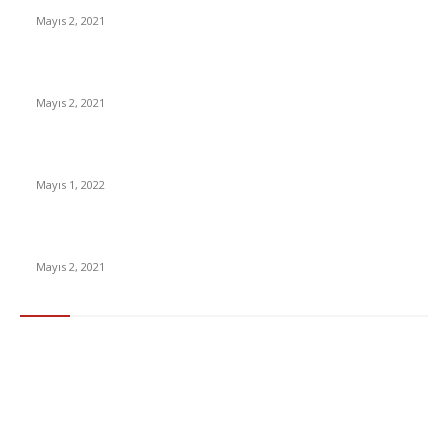
Mayıs 2, 2021
İnsanlık bir milyon yıl sonra neye benzeyecek?
Mayıs 2, 2021
Yabancı Dizi Halo 1. Sezon Türkçe Dublaj İzle
Mayıs 1, 2022
15 ülkeden gelenlerden PCR testi istenmeyecek
Mayıs 2, 2021
Popüler Kategoriler
Gündem
283
Ekonomi & Finans
96
Teknoloji
77
Sağlık
56