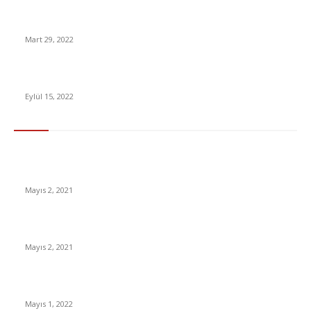
Ücretsiz Özgeçmiş CV Oluşturabileceğiniz İnternet Siteleri
Mart 29, 2022
Amazon’dan Reklam E-Postasına Boğulacağınız Özellik
Eylül 15, 2022
En Çok Tıklananlar
İzlemeniz Gereken En iyi Yabancı Diziler | IMDb Puanı 8 üzeri
Diziler
Mayıs 2, 2021
İnsanlık bir milyon yıl sonra neye benzeyecek?
Mayıs 2, 2021
Yabancı Dizi Halo 1. Sezon Türkçe Dublaj İzle
Mayıs 1, 2022