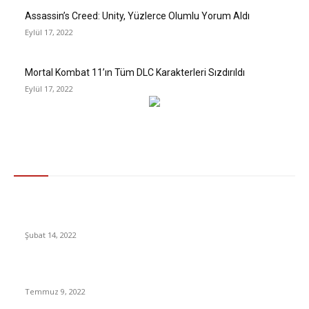
Assassin’s Creed: Unity, Yüzlerce Olumlu Yorum Aldı
Eylül 17, 2022
Mortal Kombat 11’ın Tüm DLC Karakterleri Sızdırıldı
Eylül 17, 2022
Gündem
Ticaret Bakanı’ndan KDV İndirimi Açıklaması: İndirim
Yapmayan Marketlere Ağır Cezalar Uygulanacak
Şubat 14, 2022
Fitch, Türkiye’nin Kredi Notunu Düşürdü
Temmuz 9, 2022