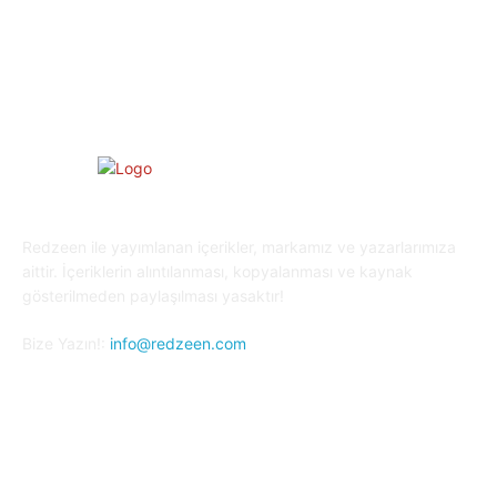
Oyun Dünyası
25
Kripto Para
23
Redzeen ile yayımlanan içerikler, markamız ve yazarlarımıza
aittir. İçeriklerin alıntılanması, kopyalanması ve kaynak
gösterilmeden paylaşılması yasaktır!
Bize Yazın!:
info@redzeen.com
Bizi Takip Edin!