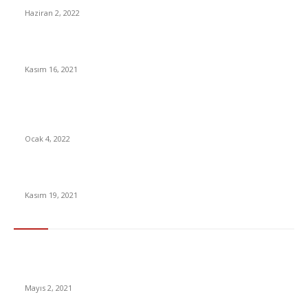
Haziran 2, 2022
150W süper hızlı şarj teknolojisi geliyor!
Kasım 16, 2021
Halkbank, Bazı Esnaf ve Sanatkarlara Faizsiz Kredi Verecek:
İşte Şartlar
Ocak 4, 2022
Disk, 2022 Yılı İçin Asgari Ücret Talebini Açıkladı
Kasım 19, 2021
En Çok Tıklananlar
İzlemeniz Gereken En iyi Yabancı Diziler | IMDb Puanı 8 üzeri
Diziler
Mayıs 2, 2021