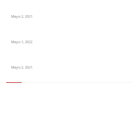
İnsanlık bir milyon yıl sonra neye benzeyecek?
Mayıs 2, 2021
Yabancı Dizi Halo 1. Sezon Türkçe Dublaj İzle
Mayıs 1, 2022
15 ülkeden gelenlerden PCR testi istenmeyecek
Mayıs 2, 2021
Popüler Kategoriler
Gündem
283
Ekonomi & Finans
96
Teknoloji
77
Sağlık
56
Dizi & Film
38