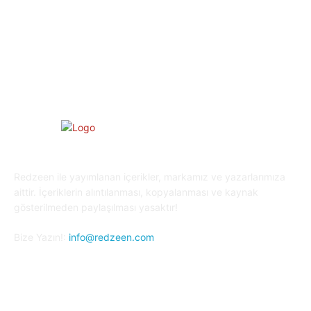
Yaşam
27
Oyun Dünyası
25
Kripto Para
23
Redzeen ile yayımlanan içerikler, markamız ve yazarlarımıza
aittir. İçeriklerin alıntılanması, kopyalanması ve kaynak
gösterilmeden paylaşılması yasaktır!
Bize Yazın!:
info@redzeen.com
Bizi Takip Edin!