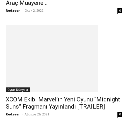
Araç Muayene...
Redzeen
-
Ocak 2, 2022
0
Oyun Dünyası
XCOM Ekibi Marvel’ın Yeni Oyunu “Midnight
Suns” Fragmanı Yayınlandı [TRAILER]
Redzeen
-
Ağustos 26, 2021
0