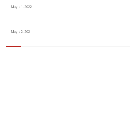
Mayıs 1, 2022
15 ülkeden gelenlerden PCR testi istenmeyecek
Mayıs 2, 2021
Popüler Kategoriler
Gündem
283
Ekonomi & Finans
96
Teknoloji
77
Sağlık
56
Dizi & Film
38
Dünya
37
Eğlence
30
Spor
29
Eğitim
29