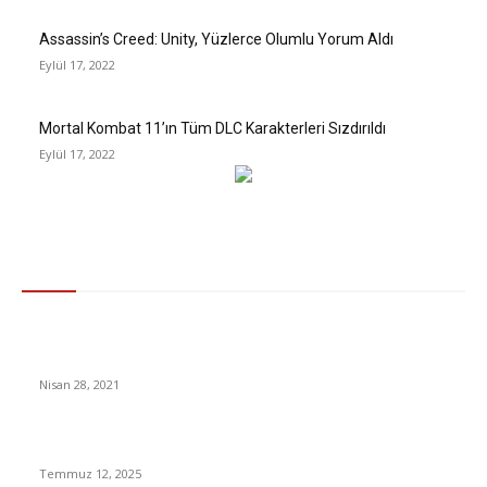
Assassin’s Creed: Unity, Yüzlerce Olumlu Yorum Aldı
Eylül 17, 2022
Mortal Kombat 11’ın Tüm DLC Karakterleri Sızdırıldı
Eylül 17, 2022
Gündem
Alkol yasağı: Covid kısıtlamaları kapsamında hangi ülkeler,
neden alkollü içecek satışını yasakladı?
Nisan 28, 2021
Girişimcilik, Herkesin Hayali Ama Kimlerin Kabusu?
Temmuz 12, 2025