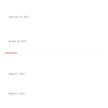
İstanbul’da Korkutan Deprem!
Haziran 19, 2021
Böyle Dalgınlık mı Olur: 4 Milyon TL’lik NFT, Yanlışlıkla 40 bin
TL’ye Satıldı
Aralık 14, 2021
En Çok Tıklananlar
İzlemeniz Gereken En iyi Yabancı Diziler | IMDb Puanı 8 üzeri
Diziler
Mayıs 2, 2021
İnsanlık bir milyon yıl sonra neye benzeyecek?
Mayıs 2, 2021
Yabancı Dizi Halo 1. Sezon Türkçe Dublaj İzle