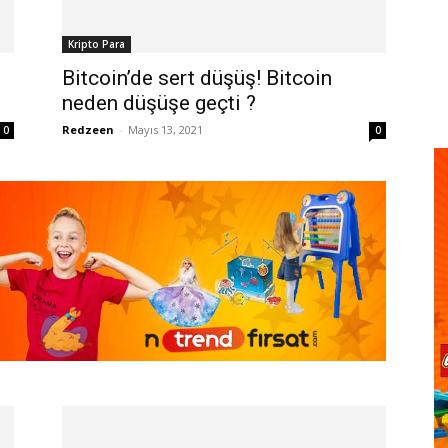
Kripto Para
Bitcoin’de sert düşüş! Bitcoin
neden düşüşe geçti ?
Redzeen
-
Mayıs 13, 2021
0
0