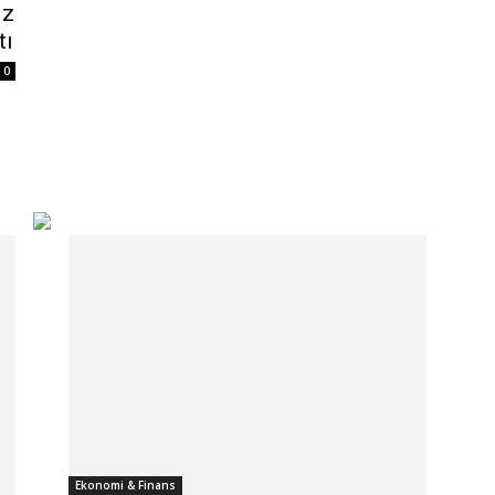
iz
tı
0
Ekonomi & Finans