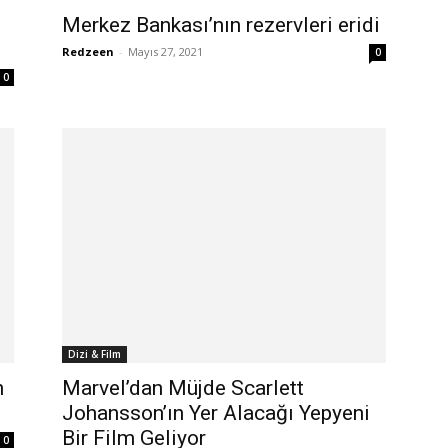
Merkez Bankası’nın rezervleri eridi
Redzeen
-
Mayıs 27, 2021
0
0
Dizi & Film
n
Marvel’dan Müjde Scarlett
Johansson’ın Yer Alacağı Yepyeni
Bir Film Geliyor
0