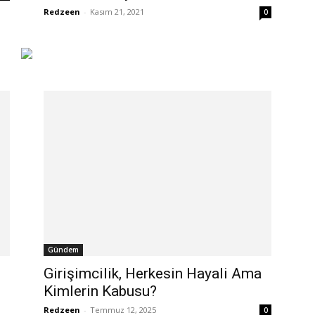
Redzeen
-
Kasım 21, 2021
0
Gündem
Girişimcilik, Herkesin Hayali Ama
Kimlerin Kabusu?
Redzeen
-
Temmuz 12, 2025
0