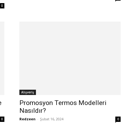
0
Alışveriş
e
Promosyon Termos Modelleri
Nasıldır?
Redzeen
-
Şubat 16, 2024
0
0