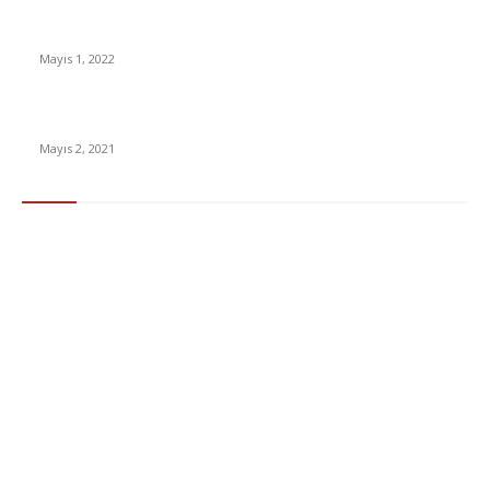
Yabancı Dizi Halo 1. Sezon Türkçe Dublaj İzle
Mayıs 1, 2022
15 ülkeden gelenlerden PCR testi istenmeyecek
Mayıs 2, 2021
Popüler Kategoriler
Gündem
283
Ekonomi & Finans
96
Teknoloji
77
Sağlık
56
Dizi & Film
38
Dünya
37
Eğlence
30
Spor
29