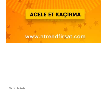
Gündem
Kökeni milattan önceye dayanan ve koruyucu olduğuna
inanılan “muska” nedir? Nasıl Ortaya Çıkmıştır?
Mart 18, 2022
İnsanlar Tek Eşli mi Yoksa Çok Eşli mi? Cevabını Muhtemelen
Çok da Beğenmeyeceğiniz Bu Soruyu Yanıtladık!