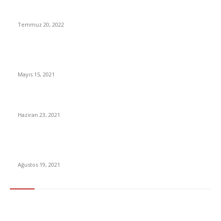
Netflix’ten “Yok Artık” Dedirten Açıklama
Temmuz 20, 2022
Öğretmen ve okul çalışanları için koronavirüs aşısı randevusu
açıldı
Mayıs 15, 2021
Ücretsiz E-Kurs Başvuru Nasıl Yapılır?
Haziran 23, 2021
YKS 2021 Tercihleri Ne Zaman Açıklanacak? Üniversite
Tercihleri Ne Zaman Açıklanacak?
Ağustos 19, 2021
En Çok Tıklananlar
İzlemeniz Gereken En iyi Yabancı Diziler | IMDb Puanı 8 üzeri
Diziler