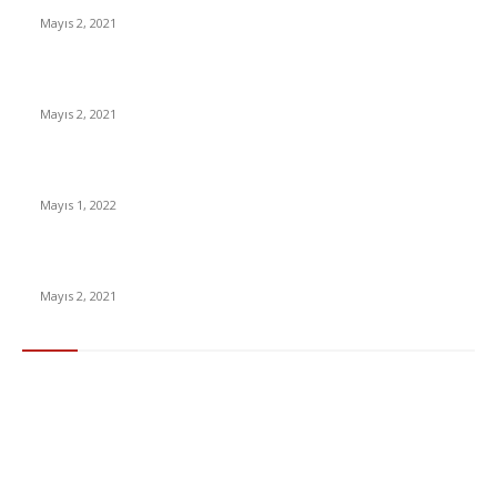
Mayıs 2, 2021
İnsanlık bir milyon yıl sonra neye benzeyecek?
Mayıs 2, 2021
Yabancı Dizi Halo 1. Sezon Türkçe Dublaj İzle
Mayıs 1, 2022
15 ülkeden gelenlerden PCR testi istenmeyecek
Mayıs 2, 2021
Popüler Kategoriler
Gündem
283
Ekonomi & Finans
96
Teknoloji
77
Sağlık
56