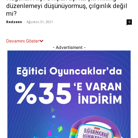
düzenlemeyi düşünüyormuş, çılgınlık değil
mi?
Redzeen
-
Ağustos 31, 2021
0
Devamını Göster
- Advertisment -