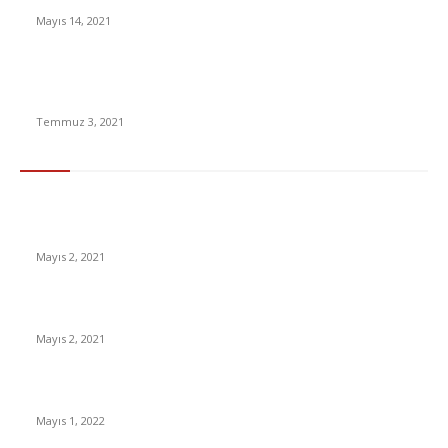
Mayıs 14, 2021
Açık Lise AÖL sınav tarihleri ve sınav takvimi 2021 açıklandı!
AÖL sınavı ne zaman?
Temmuz 3, 2021
En Çok Tıklananlar
İzlemeniz Gereken En iyi Yabancı Diziler | IMDb Puanı 8 üzeri
Diziler
Mayıs 2, 2021
İnsanlık bir milyon yıl sonra neye benzeyecek?
Mayıs 2, 2021
Yabancı Dizi Halo 1. Sezon Türkçe Dublaj İzle
Mayıs 1, 2022