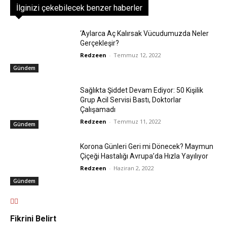
İlginizi çekebilecek benzer haberler
‘Aylarca Aç Kalırsak Vücudumuzda Neler
Gerçekleşir?
Redzeen
-
Temmuz 12, 2022
Gündem
Sağlıkta Şiddet Devam Ediyor: 50 Kişilik
Grup Acil Servisi Bastı, Doktorlar
Çalışamadı
Redzeen
-
Temmuz 11, 2022
Gündem
Korona Günleri Geri mi Dönecek? Maymun
Çiçeği Hastalığı Avrupa’da Hızla Yayılıyor
Redzeen
-
Haziran 2, 2022
Gündem
Fikrini Belirt