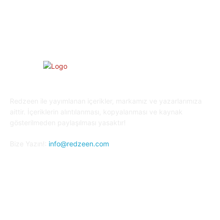
Kripto Para
23
Redzeen ile yayımlanan içerikler, markamız ve yazarlarımıza
aittir. İçeriklerin alıntılanması, kopyalanması ve kaynak
gösterilmeden paylaşılması yasaktır!
Bize Yazın!:
info@redzeen.com
Bizi Takip Edin!