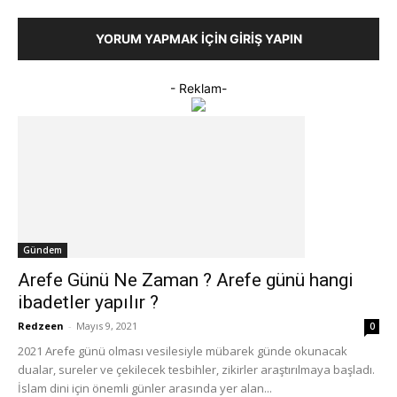
YORUM YAPMAK İÇIN GIRIŞ YAPIN
- Reklam-
Gündem
Arefe Günü Ne Zaman ? Arefe günü hangi
ibadetler yapılır ?
Redzeen
-
Mayıs 9, 2021
0
2021 Arefe günü olması vesilesiyle mübarek günde okunacak
dualar, sureler ve çekilecek tesbihler, zikirler araştırılmaya başladı.
İslam dini için önemli günler arasında yer alan...