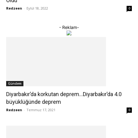
Oldu
Redzeen
-
Eylül 18, 2022
0
- Reklam-
Gündem
Diyarbakır’da korkutan deprem…Diyarbakır’da 4.0
büyüklüğünde deprem
Redzeen
-
Temmuz 17, 2021
0