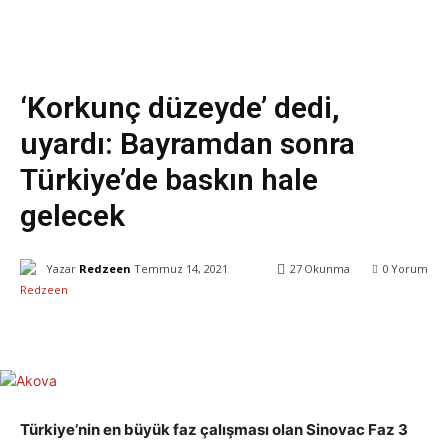
Sağlık
‘Korkunç düzeyde’ dedi,
uyardı: Bayramdan sonra
Türkiye’de baskın hale
gelecek
Yazar
Redzeen
Temmuz 14, 2021
27
Okunma
0
Yorum
Facebook
X
WhatsApp
ReddIt
Türkiye’nin en büyük faz çalışması olan Sinovac Faz 3