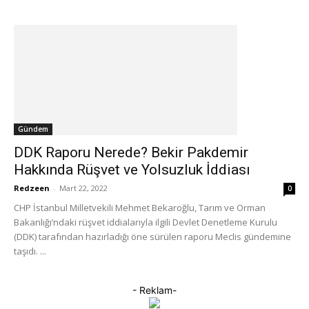
Gündem
DDK Raporu Nerede? Bekir Pakdemir
Hakkında Rüşvet ve Yolsuzluk İddiası
Redzeen
-
Mart 22, 2022
0
CHP İstanbul Milletvekili Mehmet Bekaroğlu, Tarım ve Orman
Bakanlığı’ndaki rüşvet iddialarıyla ilgili Devlet Denetleme Kurulu
(DDK) tarafından hazırladığı öne sürülen raporu Meclis gündemine
taşıdı. ...
- Reklam-