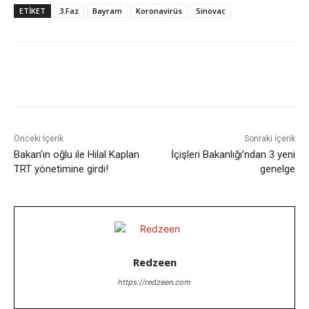
ETIKET
3.Faz
Bayram
Koronavirüs
Sinovac
Facebook
X
WhatsApp
ReddIt
Önceki İçerik
Sonraki İçerik
Bakan’ın oğlu ile Hilal Kaplan
İçişleri Bakanlığı’ndan 3 yeni
TRT yönetimine girdi!
genelge
Redzeen
https://redzeen.com