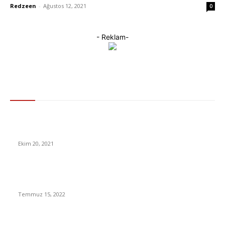
Redzeen
-
Ağustos 12, 2021
0
- Reklam-
Gündem
Facebook İsmini Değiştiriyor: Artık Bir “Sosyal Medya” Şirketi
Olmayacak
Ekim 20, 2021
Türkçe Konuşan Biriyle İngilizce Konuşan Birinin Beyinleri
Neden Farklı Çalışır?
Temmuz 15, 2022
Google’a Yine Ceza! Bu sefer 102 Milyon Euro’dan olacak