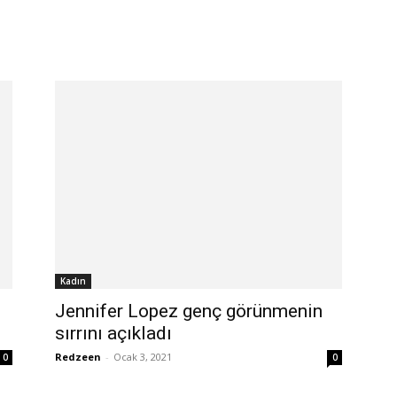
Kadın
Jennifer Lopez genç görünmenin
sırrını açıkladı
Redzeen
-
Ocak 3, 2021
0
0