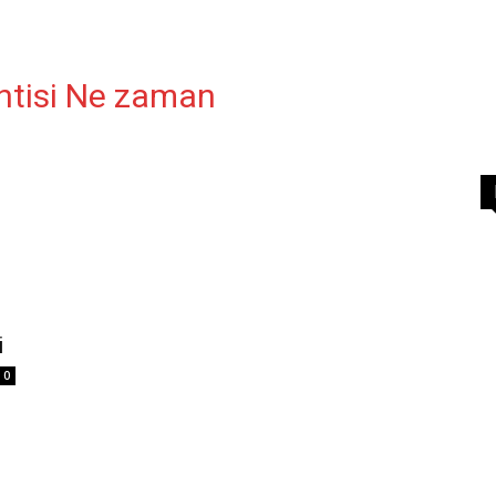
intisi Ne zaman
i
0