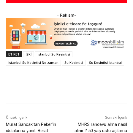
- Reklam-
ETIKET
İSKİ
İstanbul Su Kesintisi
İstanbul Su Kesintisi Ne zaman
Su Kesintisi
Su Kesintisi İstanbul
Facebook
X
WhatsApp
ReddI
Önceki İçerik
Sonraki İçerik
Murat Sancak’tan Peker’in
MHRS randevu alma nasıl
iddialarına yanıt: Berat
alınır ? 50 yaş üstü aşılama