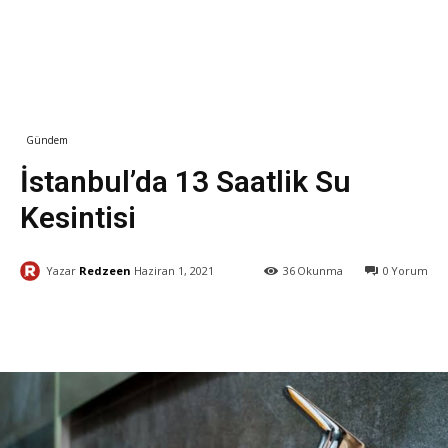
Gündem
İstanbul’da 13 Saatlik Su
Kesintisi
Yazar
Redzeen
Haziran 1, 2021
36
Okunma
0
Yorum
Facebook
X
WhatsApp
ReddI