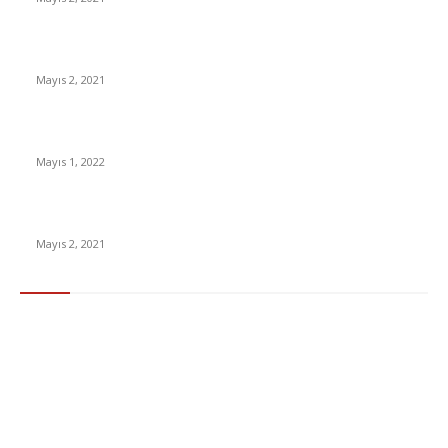
İnsanlık bir milyon yıl sonra neye benzeyecek?
Mayıs 2, 2021
Yabancı Dizi Halo 1. Sezon Türkçe Dublaj İzle
Mayıs 1, 2022
15 ülkeden gelenlerden PCR testi istenmeyecek
Mayıs 2, 2021
Popüler Kategoriler
Gündem
283
Ekonomi & Finans
96
Teknoloji
77
Sağlık
56