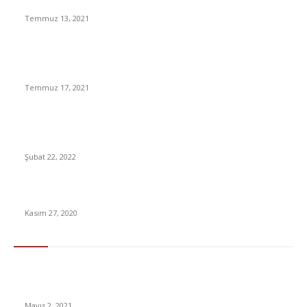
gün mü oldu?
Temmuz 13, 2021
2021 YKS sonuçları ne zaman açıklanır? ÖSYM TYT AYT sınav
sonuçları
Temmuz 17, 2021
Türkiye Dışişleri Bakanlığı’ndan Rusya’nın Ukrayna Hamlesi
Hakkında İlk Açıklama!
Şubat 22, 2022
Katar’ın Borsa İstanbul’a ortak olması ne anlama geliyor?
Kasım 27, 2020
En Çok Tıklananlar
İzlemeniz Gereken En iyi Yabancı Diziler | IMDb Puanı 8 üzeri
Diziler
Mayıs 2, 2021