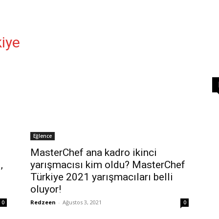
iye
Eğlence
MasterChef ana kadro ikinci
,
yarışmacısı kim oldu? MasterChef
Türkiye 2021 yarışmacıları belli
oluyor!
Redzeen
-
Ağustos 3, 2021
0
0