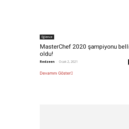
Eğlence
MasterChef 2020 şampiyonu bell
oldu!
Redzeen
-
Ocak 2, 2021
Devamını Göster