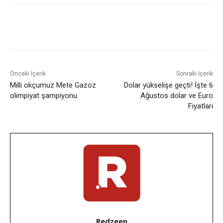
Facebook
X
WhatsApp
ReddI
Önceki İçerik
Sonraki İçerik
Milli okçumuz Mete Gazoz
Dolar yükselişe geçti! İşte 6
olimpiyat şampiyonu
Ağustos dolar ve Euro
Fiyatları
Redzeen