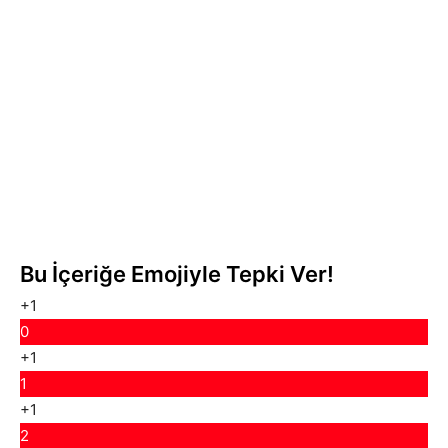
Bu İçeriğe Emojiyle Tepki Ver!
+1
0
+1
1
+1
2