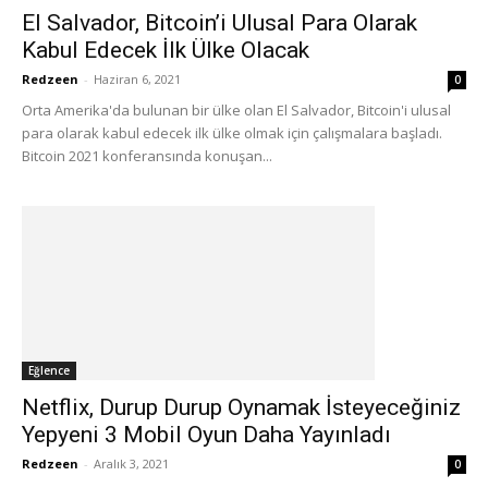
El Salvador, Bitcoin’i Ulusal Para Olarak
Kabul Edecek İlk Ülke Olacak
Redzeen
-
Haziran 6, 2021
0
Orta Amerika'da bulunan bir ülke olan El Salvador, Bitcoin'i ulusal
para olarak kabul edecek ilk ülke olmak için çalışmalara başladı.
Bitcoin 2021 konferansında konuşan...
Eğlence
Netflix, Durup Durup Oynamak İsteyeceğiniz
Yepyeni 3 Mobil Oyun Daha Yayınladı
Redzeen
-
Aralık 3, 2021
0