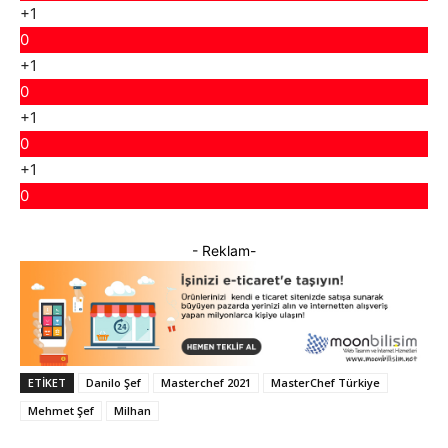
+1
0
+1
0
+1
0
+1
0
- Reklam-
ETIKET
Danilo Şef
Masterchef 2021
MasterChef Türkiye
Mehmet Şef
Milhan