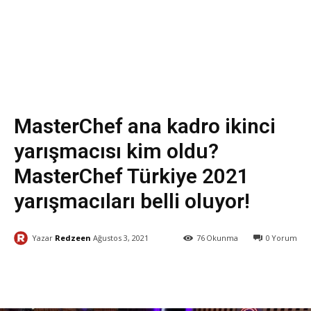
Eğlence
MasterChef ana kadro ikinci
yarışmacısı kim oldu?
MasterChef Türkiye 2021
yarışmacıları belli oluyor!
Yazar
Redzeen
Ağustos 3, 2021
76
Okunma
0
Yorum
Facebook
X
WhatsApp
ReddI