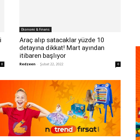
Ekonomi & Finans
i
Araç alıp satacaklar yüzde 10
detayına dikkat! Mart ayından
itibaren başlıyor
Redzeen
-
Şubat 22, 2022
0
0