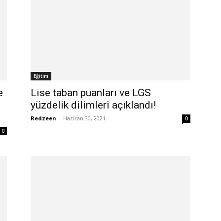
Eğitim
e
Lise taban puanları ve LGS
yüzdelik dilimleri açıklandı!
Redzeen
-
Haziran 30, 2021
0
0