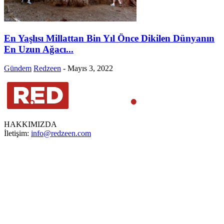
En Yaşlısı Millattan Bin Yıl Önce Dikilen Dünyanın
En Uzun Ağacı...
Gündem
Redzeen
-
Mayıs 3, 2022
HAKKIMIZDA
İletişim:
info@redzeen.com