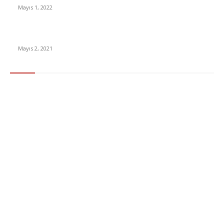
Mayıs 1, 2022
15 ülkeden gelenlerden PCR testi istenmeyecek
Mayıs 2, 2021
Popüler Kategoriler
Gündem
283
Ekonomi & Finans
96
Teknoloji
77
Sağlık
56
Dizi & Film
38
Dünya
37
Eğlence
30
Spor
29
Eğitim
29