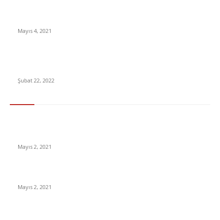
Bebeklerde Pişik Neden Olur? Pişiği Geçirmenin En Etkili Yolları
Mayıs 4, 2021
Araç alıp satacaklar yüzde 10 detayına dikkat! Mart ayından
itibaren başlıyor
Şubat 22, 2022
En Çok Tıklananlar
İzlemeniz Gereken En iyi Yabancı Diziler | IMDb Puanı 8 üzeri
Diziler
Mayıs 2, 2021
İnsanlık bir milyon yıl sonra neye benzeyecek?
Mayıs 2, 2021
Yabancı Dizi Halo 1. Sezon Türkçe Dublaj İzle