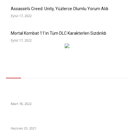
Assassin’s Creed: Unity, Yüzlerce Olumlu Yorum Aldı
Eylül 17, 2022
Mortal Kombat 11’ın Tüm DLC Karakterleri Sızdırıldı
Eylül 17, 2022
Gündem
Kökeni milattan önceye dayanan ve koruyucu olduğuna
inanılan “muska” nedir? Nasıl Ortaya Çıkmıştır?
Mart 18, 2022
Ücretsiz E-Kurs Başvuru Nasıl Yapılır?
Haziran 23, 2021