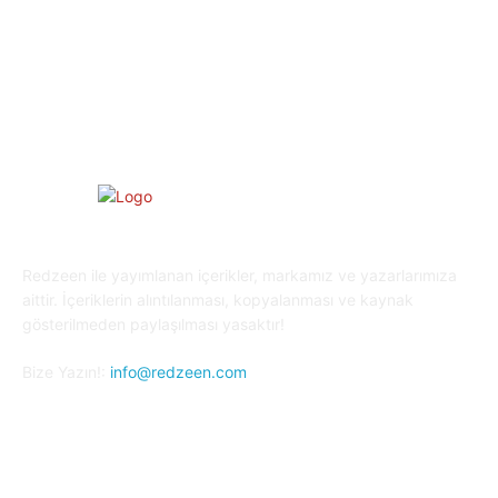
Yaşam
27
Oyun Dünyası
25
Kripto Para
23
Redzeen ile yayımlanan içerikler, markamız ve yazarlarımıza
aittir. İçeriklerin alıntılanması, kopyalanması ve kaynak
gösterilmeden paylaşılması yasaktır!
Bize Yazın!:
info@redzeen.com
Bizi Takip Edin!