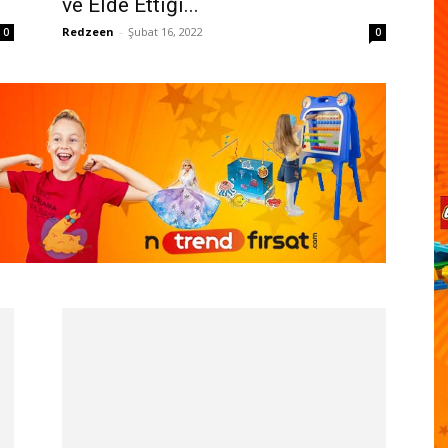
ve Elde Ettiği...
Redzeen
-
Şubat 16, 2022
0
0