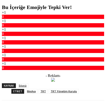
Bu İçeriğe Emojiyle Tepki Ver!
+1
0
+1
0
+1
0
+1
0
+1
0
+1
0
+1
0
- Reklam-
KAYNAK
Sözcü
ETIKET
Medya
TRT
TRT Yönetim Kurulu