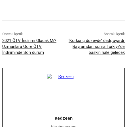
Facebook
X
WhatsApp
ReddIt
Önceki İçerik
Sonraki İçerik
2021 ÖTV İndirimi Olacak Mı?
‘Korkunç düzeyde’ dedi, uyardı:
Uzmanlara Göre ÖTV
Bayramdan sonra Türkiye’de
İndiriminde Son durum
baskın hale gelecek
Redzeen
https://redzeen.com