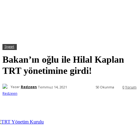
Siyaset
Bakan’ın oğlu ile Hilal Kaplan
TRT yönetimine girdi!
Yazar
Redzeen
Temmuz 14, 2021
50
Okunma
0
Yorum
Facebook
X
WhatsApp
ReddIt