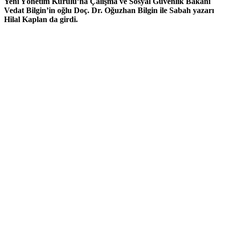
Yeni Yönetim Kurulu’na Çalışma ve Sosyal Güvenlik Bakanı
Vedat Bilgin’in oğlu Doç. Dr. Oğuzhan Bilgin ile Sabah yazarı
Hilal Kaplan da girdi.