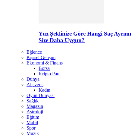
Yüz Şeklinize Göre Hangi Saç Ayrımı
Size Daha Uygun?
Eğlence
Kişisel Gelişim
Ekonomi & Finans
Borsa
Kripto Para
Dünya
Alışveriş
Kadın
Oyun Dünyası
Sağlık
Magazin
Astroloji
Eğitim
Mobil
Spor
Müzik