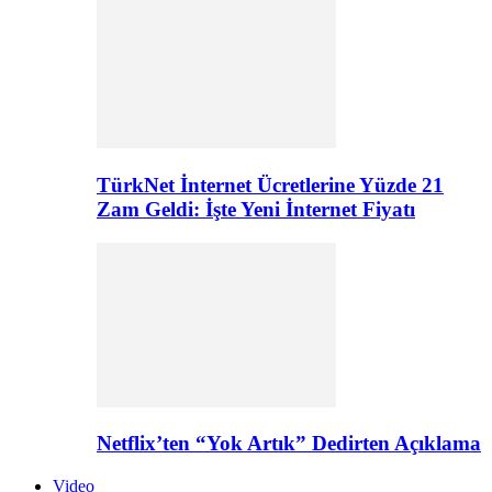
TürkNet İnternet Ücretlerine Yüzde 21
Zam Geldi: İşte Yeni İnternet Fiyatı
Netflix’ten “Yok Artık” Dedirten Açıklama
Video