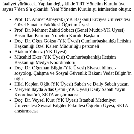
faaliyet yürütecek. Yapılan değişiklikle TRT Yönetim Kurulu üye
sayısı 7’den 9’a çıkarıldı. Yeni Yönetim Kurulu şu isimlerden oluştu:
Prof. Dr. Ahmet Albayrak (YK Başkanı) Erciyes Üniversitesi
Güzel Sanatlar Fakültesi Öğretim Üyesi
Prof. Dr. Mehmet Zahid Sobacı (Genel Müdür-YK Üyesi)
Basın İlan Kurumu Yönetim Kurulu Başkanı
Doç. Dr. Oğuz Göksu (YK Üyesi) Cumhurbaşkanlığı İletişim
Başkanlığı Özel Kalem Müdürlüğü personeli
Atakan Yılmaz (YK Üyesi)
Mücahid Eker (YK Üyesi) Cumhurbaşkanlığı İletişim
Başkanlığı Medya Koordinatörü
Doç. Dr. Oğuzhan Bilgin (YK Üyesi) Siyaset bilimci-
sosyolog, Çalışma ve Sosyal Güvenlik Bakanı Vedat Bilgin’in
oğlu
Hilal Kaplan Öğüt (YK Üyesi) Sabah ve Daily Sabah yazarı
Meryem İlayda Atlas Çetin (YK Üyesi) Daily Sabah Yayın
Koordinatörü, SETA araştırmacısı
Doç. Dr. Veysel Kurt (YK Üyesi) İstanbul Medeniyet
Üniversitesi Siyasal Bilgiler Fakültesi Öğretim Üyesi, SETA
araştırmacısı