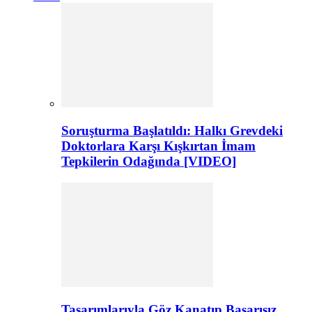
Soruşturma Başlatıldı: Halkı Grevdeki
Doktorlara Karşı Kışkırtan İmam
Tepkilerin Odağında [VIDEO]
Tasarımlarıyla Göz Kanatıp Başarısız