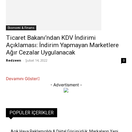
Ekonomi & Finans
Ticaret Bakanı’ndan KDV İndirimi
Açıklaması: İndirim Yapmayan Marketlere
Ağır Cezalar Uygulanacak
Redzeen
-
Şubat 14, 2022
0
Devamını Göster
- Advertisment -
POPÜLER İÇERIKLER
Açık Hava Reklamcılığı & Dijital Görünürlük: Markaların Yeni