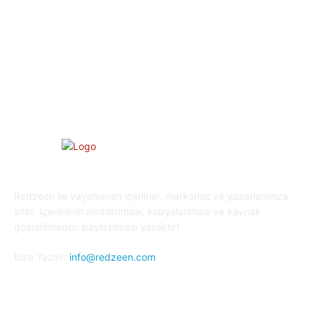
Eğitim
29
Yaşam
27
Oyun Dünyası
25
Kripto Para
23
Redzeen ile yayımlanan içerikler, markamız ve yazarlarımıza
aittir. İçeriklerin alıntılanması, kopyalanması ve kaynak
gösterilmeden paylaşılması yasaktır!
Bize Yazın!:
info@redzeen.com