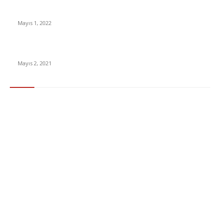
Yabancı Dizi Halo 1. Sezon Türkçe Dublaj İzle
Mayıs 1, 2022
15 ülkeden gelenlerden PCR testi istenmeyecek
Mayıs 2, 2021
Popüler Kategoriler
Gündem
283
Ekonomi & Finans
96
Teknoloji
77
Sağlık
56
Dizi & Film
38
Dünya
37
Eğlence
30
Spor
29