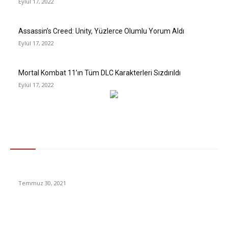
Eylül 17, 2022
Assassin’s Creed: Unity, Yüzlerce Olumlu Yorum Aldı
Eylül 17, 2022
Mortal Kombat 11’ın Tüm DLC Karakterleri Sızdırıldı
Eylül 17, 2022
Gündem
Rosier İstanbul’a geldi! Kıyafetinde dikkat çeken detay
Temmuz 30, 2021
Bir Başladığında Durmak Bilmeyen Hıçkırığın Sebepleri Nedir,
Nasıl Geçer?