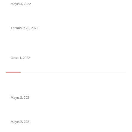
Mayıs 4, 2022
Alyans Piramit Alyans’dan Alınır Neden mi? İşte Cevabı
Temmuz 20, 2022
2021 Yılının En Yüksek IMDb Puanına Sahip 15 Netflix Film
Önerileri [VIDEO]
Ocak 1, 2022
En Çok Tıklananlar
İzlemeniz Gereken En iyi Yabancı Diziler | IMDb Puanı 8 üzeri
Diziler
Mayıs 2, 2021
İnsanlık bir milyon yıl sonra neye benzeyecek?
Mayıs 2, 2021