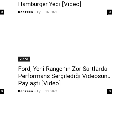
Hamburger Yedi [Video]
Redzeen
-
Eylül 16, 2021
0
0
Video
Ford, Yeni Ranger’ın Zor Şartlarda
Performans Sergilediği Videosunu
Paylaştı [Video]
Redzeen
-
Eylül 10, 2021
0
0