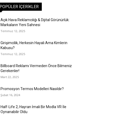
POPÜLER İÇERIKLER
Açık Hava Reklamcılığı & Dijital Görünürlük:
Markaların Yeni Sahnesi
Temmuz 12, 2025
Girişimcilik, Herkesin Hayali Ama Kimlerin
Kabusu?
Temmuz 12, 2025
Billboard Reklamı Vermeden Önce Bilmeniz
Gerekenler!
Mart 22, 2025
Promosyon Termos Modelleri Nasıldır?
Şubat 16, 2024
Half-Life 2, Hayran İmali Bir Modla VR İle
Oynanabilir Oldu