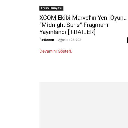
Oyun Dünyası
XCOM Ekibi Marvel’ın Yeni Oyunu
“Midnight Suns” Fragmanı
Yayınlandı [TRAILER]
Redzeen
-
Ağustos 26, 2021
Devamını Göster