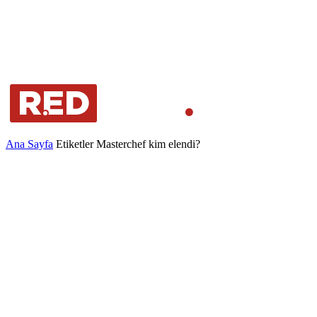
Ana Sayfa
Etiketler
Masterchef kim elendi?