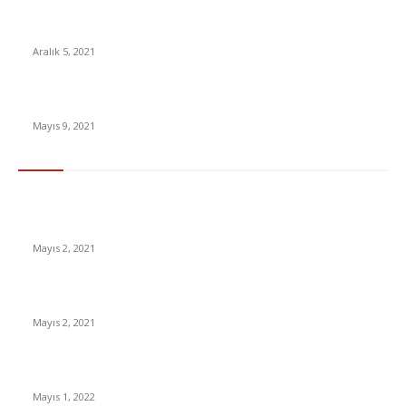
Merakla Beklenen Spider Man filminin yeni fragmanı
yayınlandı! [VİDEO]
Aralık 5, 2021
Arefe Günü Ne Zaman ? Arefe günü hangi ibadetler yapılır ?
Mayıs 9, 2021
En Çok Tıklananlar
İzlemeniz Gereken En iyi Yabancı Diziler | IMDb Puanı 8 üzeri
Diziler
Mayıs 2, 2021
İnsanlık bir milyon yıl sonra neye benzeyecek?
Mayıs 2, 2021
Yabancı Dizi Halo 1. Sezon Türkçe Dublaj İzle
Mayıs 1, 2022