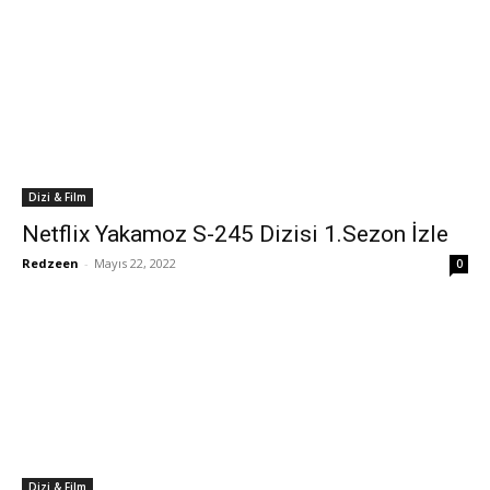
Dizi & Film
Netflix Yakamoz S-245 Dizisi 1.Sezon İzle
Redzeen
-
Mayıs 22, 2022
0
Dizi & Film