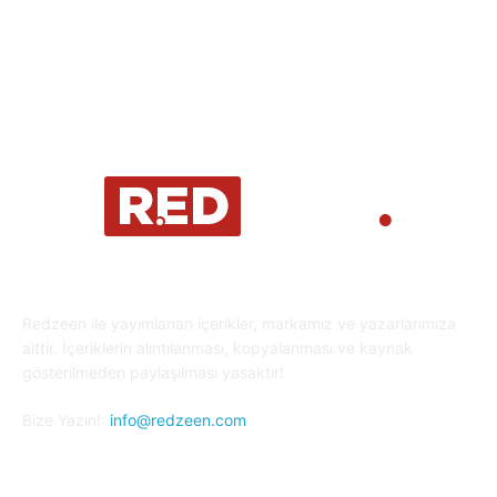
Oyun Dünyası
25
Kripto Para
23
Redzeen ile yayımlanan içerikler, markamız ve yazarlarımıza
aittir. İçeriklerin alıntılanması, kopyalanması ve kaynak
gösterilmeden paylaşılması yasaktır!
Bize Yazın!:
info@redzeen.com