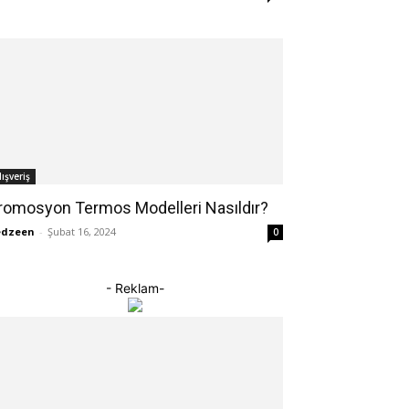
lışveriş
romosyon Termos Modelleri Nasıldır?
edzeen
-
Şubat 16, 2024
0
- Reklam-