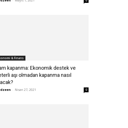
edzeen
-
Mayıs 1, 2021
0
konomi & Finans
am kapanma: Ekonomik destek ve
eterli aşı olmadan kapanma nasıl
lacak?
edzeen
-
Nisan 27, 2021
0