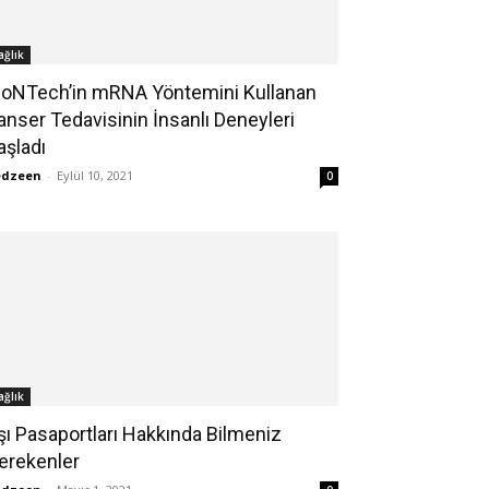
ağlık
ioNTech’in mRNA Yöntemini Kullanan
anser Tedavisinin İnsanlı Deneyleri
aşladı
edzeen
-
Eylül 10, 2021
0
ağlık
şı Pasaportları Hakkında Bilmeniz
erekenler