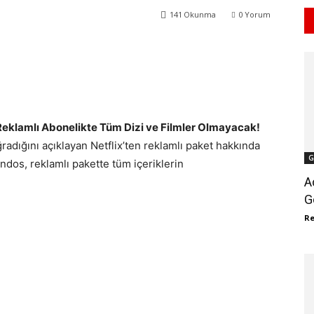
141
Okunma
0
Yorum
WhatsApp
ReddIt
 Reklamlı Abonelikte Tüm Dizi ve Filmler Olmayacak!
adığını açıklayan Netflix’ten reklamlı paket hakkında
G
andos, reklamlı pakette tüm içeriklerin
A
G
R