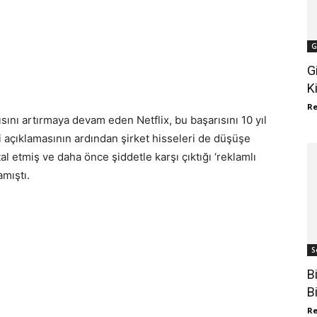
G
G
K
R
ını artırmaya devam eden Netflix, bu başarısını 10 yıl
i açıklamasının ardından şirket hisseleri de düşüşe
al etmiş ve daha önce şiddetle karşı çıktığı ‘reklamlı
amıştı.
S
B
B
R