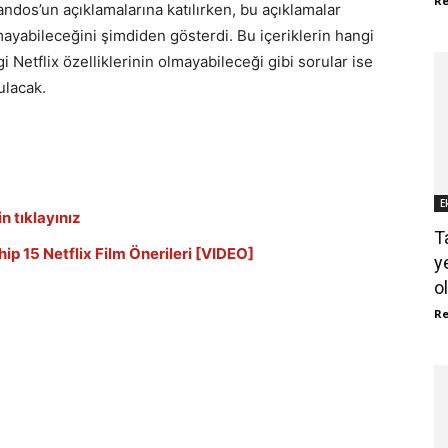
R
dos’un açıklamalarına katılırken, bu açıklamalar
lmayabileceğini şimdiden gösterdi. Bu içeriklerin hangi
i Netflix özelliklerinin olmayabileceği gibi sorular ise
lacak.
E
n tıklayınız
T
ip 15 Netflix Film Önerileri [VIDEO]
y
o
R