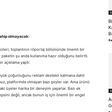
S
B
K
B
 sahip olmayacak:
R
ticileri, toplantının röportaj bölümünde önemli bir
 paketin şu anda kullanıma hazır olduğunu belirtti.
ir açıklama yaptı:
 büyük çoğunluğunu reklam destekli katmana dahil
muz, platformda olmayan bazı şeyler var. Ama ürünü
i üyeler harika bir deneyim yaşarlar. Bazı ek
S
epsini değil, ancak bunun iş için önemli bir engel
A
G