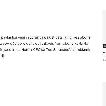
r paylaştığı yeni raporunda da üst üste ikinci kez abone
miz çeyreğe göre daha da fazlaydı. Yeni abone kaybıyla
A
ir yandan da Netflix CEO’su Ted Sarandos’dan reklamlı
P
di.
R