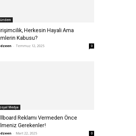
ündem
irişimcilik, Herkesin Hayali Ama
imlerin Kabusu?
edzeen
-
Temmuz 12, 2025
0
osyal Medya
illboard Reklamı Vermeden Önce
ilmeniz Gerekenler!
edzeen
-
Mart 22, 2025
0