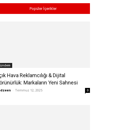
Popüler İçerikler
ündem
çık Hava Reklamcılığı & Dijital
örünürlük: Markaların Yeni Sahnesi
edzeen
-
Temmuz 12, 2025
0