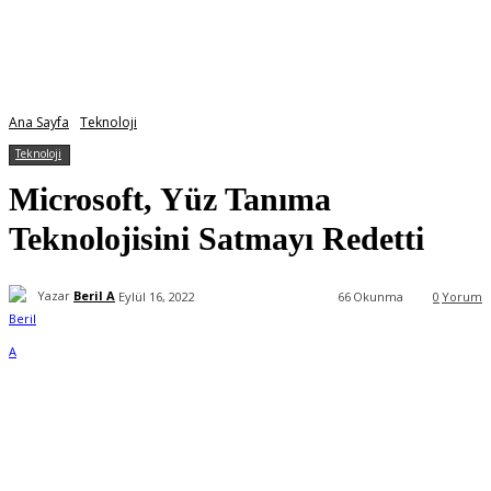
Ana Sayfa
Teknoloji
Teknoloji
Microsoft, Yüz Tanıma
Teknolojisini Satmayı Redetti
Yazar
Beril A
Eylül 16, 2022
66
Okunma
0
Yorum
Facebook
X
WhatsApp
ReddIt