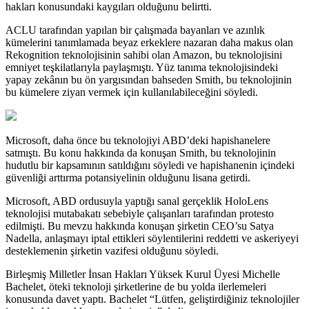
hakları konusundaki kaygıları olduğunu belirtti.
ACLU tarafından yapılan bir çalışmada bayanları ve azınlık
kümelerini tanımlamada beyaz erkeklere nazaran daha makus olan
Rekognition teknolojisinin sahibi olan Amazon, bu teknolojisini
emniyet teşkilatlarıyla paylaşmıştı. Yüz tanıma teknolojisindeki
yapay zekânın bu ön yargısından bahseden Smith, bu teknolojinin
bu kümelere ziyan vermek için kullanılabileceğini söyledi.
Microsoft, daha önce bu teknolojiyi ABD’deki hapishanelere
satmıştı. Bu konu hakkında da konuşan Smith, bu teknolojinin
hudutlu bir kapsamının satıldığını söyledi ve hapishanenin içindeki
güvenliği arttırma potansiyelinin olduğunu lisana getirdi.
Microsoft, ABD ordusuyla yaptığı sanal gerçeklik HoloLens
teknolojisi mutabakatı sebebiyle çalışanları tarafından protesto
edilmişti. Bu mevzu hakkında konuşan şirketin CEO’su Satya
Nadella, anlaşmayı iptal ettikleri söylentilerini reddetti ve askeriyeyi
desteklemenin şirketin vazifesi olduğunu söyledi.
Birleşmiş Milletler İnsan Hakları Yüksek Kurul Üyesi Michelle
Bachelet, öteki teknoloji şirketlerine de bu yolda ilerlemeleri
konusunda davet yaptı. Bachelet “Lütfen, geliştirdiğiniz teknolojiler