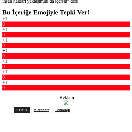
insan hakları yaklaşımını da içersin” dedi.
Bu İçeriğe Emojiyle Tepki Ver!
+1
0
+1
0
+1
0
+1
0
+1
0
+1
0
+1
0
- Reklam-
ETIKET
Microsoft
Teknoloji