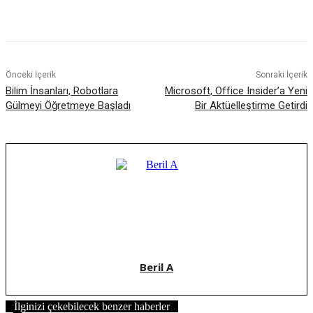
Facebook
X
WhatsApp
ReddIt
Önceki İçerik
Sonraki İçerik
Bilim İnsanları, Robotlara
Microsoft, Office Insider’a Yeni
Gülmeyi Öğretmeye Başladı
Bir Aktüelleştirme Getirdi
Beril A
İlginizi çekebilecek benzer haberler