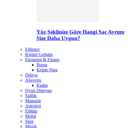
Yüz Şeklinize Göre Hangi Saç Ayrımı
Size Daha Uygun?
Eğlence
Kişisel Gelişim
Ekonomi & Finans
Borsa
Kripto Para
Dünya
Alışveriş
Kadın
Oyun Dünyası
Sağlık
Magazin
Astroloji
Eğitim
Mobil
Spor
Müzik