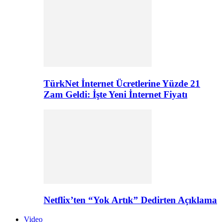
TürkNet İnternet Ücretlerine Yüzde 21
Zam Geldi: İşte Yeni İnternet Fiyatı
Netflix’ten “Yok Artık” Dedirten Açıklama
Video