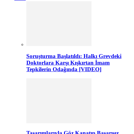
Soruşturma Başlatıldı: Halkı Grevdeki
Doktorlara Karşı Kışkırtan İmam
Tepkilerin Odağında [VIDEO]
Tasarımlarıyla Göz Kanatıp Başarısız