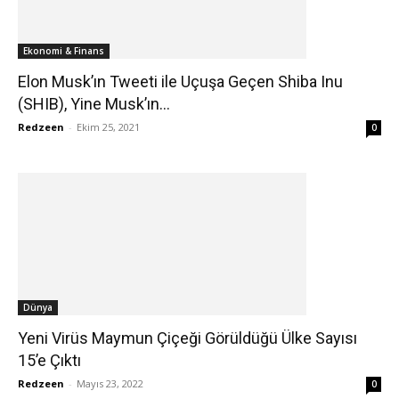
Ekonomi & Finans
Elon Musk’ın Tweeti ile Uçuşa Geçen Shiba Inu
(SHIB), Yine Musk’ın...
Redzeen
-
Ekim 25, 2021
0
Dünya
Yeni Virüs Maymun Çiçeği Görüldüğü Ülke Sayısı
15’e Çıktı
Redzeen
-
Mayıs 23, 2022
0