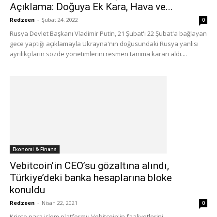
Açıklama: Doğuya Ek Kara, Hava ve...
Redzeen
-
Şubat 24, 2022
0
Rusya Devlet Başkanı Vladimir Putin, 21 Şubat'ı 22 Şubat'a bağlayan
gece yaptığı açıklamayla Ukrayna'nın doğusundaki Rusya yanlısı
ayrılıkçıların sözde yönetimlerini resmen tanıma kararı aldı....
Ekonomi & Finans
Vebitcoin’in CEO’su gözaltına alındı,
Türkiye’deki banka hesaplarına bloke
konuldu
Redzeen
-
Nisan 22, 2021
0
Kripto para işlem platformu Vebitcoin'in faaliyetlerini