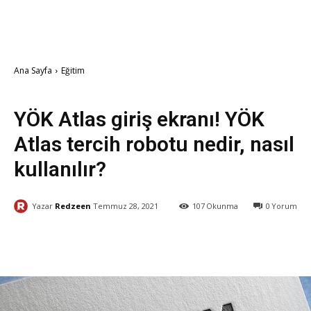
Ana Sayfa
Eğitim
Eğitim
YÖK Atlas giriş ekranı! YÖK
Atlas tercih robotu nedir, nasıl
kullanılır?
Yazar
Redzeen
Temmuz 28, 2021
107
Okunma
0
Yorum
Facebook
X
WhatsApp
ReddI