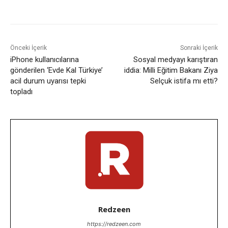
Facebook
X
WhatsApp
ReddI
Önceki İçerik
Sonraki İçerik
iPhone kullanıcılarına
Sosyal medyayı karıştıran
gönderilen ‘Evde Kal Türkiye’
iddia: Milli Eğitim Bakanı Ziya
acil durum uyarısı tepki
Selçuk istifa mı etti?
topladı
Redzeen
https://redzeen.com