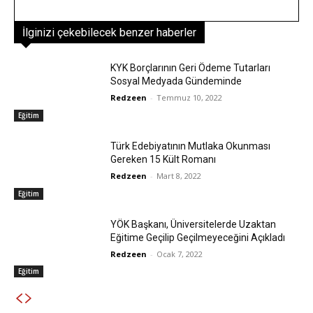
İlginizi çekebilecek benzer haberler
KYK Borçlarının Geri Ödeme Tutarları
Sosyal Medyada Gündeminde
Redzeen
-
Temmuz 10, 2022
Eğitim
Türk Edebiyatının Mutlaka Okunması
Gereken 15 Kült Romanı
Redzeen
-
Mart 8, 2022
Eğitim
YÖK Başkanı, Üniversitelerde Uzaktan
Eğitime Geçilip Geçilmeyeceğini Açıkladı
Redzeen
-
Ocak 7, 2022
Eğitim