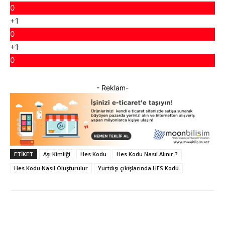
0
+1
0
+1
0
- Reklam-
ETIKET
Aşı Kimliği
Hes Kodu
Hes Kodu Nasıl Alınır ?
Hes Kodu Nasıl Oluşturulur
Yurtdışı çıkışlarında HES Kodu
Facebook
X
WhatsApp
ReddI