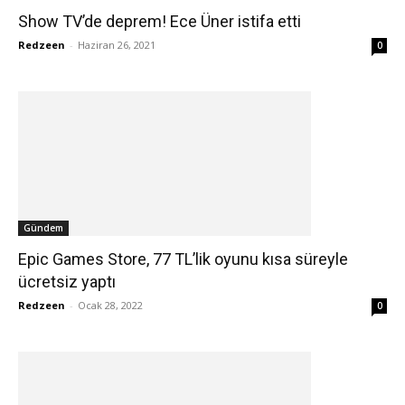
Show TV’de deprem! Ece Üner istifa etti
Redzeen
-
Haziran 26, 2021
0
Gündem
Epic Games Store, 77 TL’lik oyunu kısa süreyle
ücretsiz yaptı
Redzeen
-
Ocak 28, 2022
0