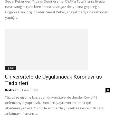
Sedat Peker'den Yıldırım Demirören'e: OYAK’a Total’i fahiş fiyatla
nasıl sattığını işledikten sonra Milangaz dosyasına geçeceğiz.
Organize suç örgütü lideri Sedat Peker, sosyal medya hesabından
yaptığı...
Eğitim
Üniversitelerde Uygulanacak Koronavirüs
Tedbirleri
Redzeen
-
Ekim 6, 2021
0
Yüz yüze eğitime başlayan üniversitelerde dersler Covid-19
önlemleriyle yapılacak. Damlacık yayılımını önlemek için
akademisyenlere, "Sınıf ile amfilerde yüksek sesle ve hızlı ders
anlatmayın" uyarısı...