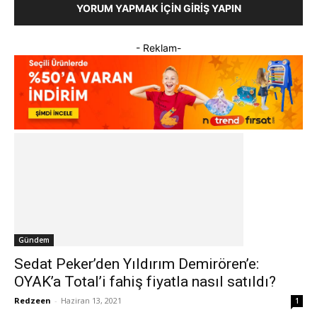
YORUM YAPMAK İÇIN GIRIŞ YAPIN
- Reklam-
Gündem
Sedat Peker’den Yıldırım Demirören’e:
OYAK’a Total’i fahiş fiyatla nasıl satıldı?
Redzeen
-
Haziran 13, 2021
1