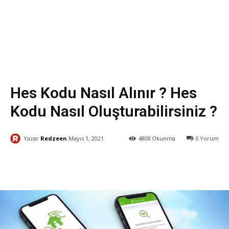
Sağlık
Seyahat
Yaşam
Hes Kodu Nasıl Alınır ? Hes
Kodu Nasıl Oluşturabilirsiniz ?
Yazar
Redzeen
Mayıs 1, 2021
4808
Okunma
0
Yorum
Facebook
X
WhatsApp
ReddI