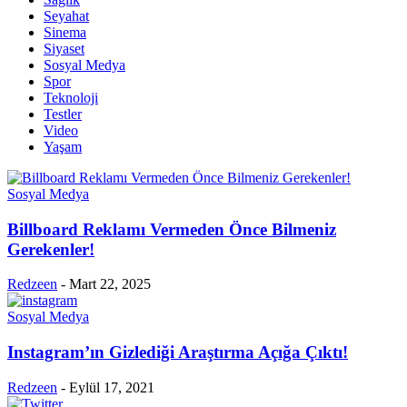
Seyahat
Sinema
Siyaset
Sosyal Medya
Spor
Teknoloji
Testler
Video
Yaşam
Sosyal Medya
Billboard Reklamı Vermeden Önce Bilmeniz
Gerekenler!
Redzeen
-
Mart 22, 2025
Sosyal Medya
Instagram’ın Gizlediği Araştırma Açığa Çıktı!
Redzeen
-
Eylül 17, 2021