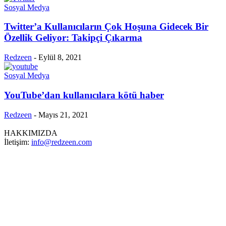
Sosyal Medya
Twitter’a Kullanıcıların Çok Hoşuna Gidecek Bir
Özellik Geliyor: Takipçi Çıkarma
Redzeen
-
Eylül 8, 2021
Sosyal Medya
YouTube’dan kullanıcılara kötü haber
Redzeen
-
Mayıs 21, 2021
HAKKIMIZDA
İletişim:
info@redzeen.com