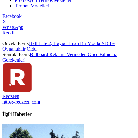
Promosyon Termos Modelleri
Termos Modelleri
Facebook
X
WhatsApp
ReddIt
Önceki İçerik
Half-Life 2, Hayran İmali Bir Modla VR İle
Oynanabilir Oldu
Sonraki İçerik
Billboard Reklamı Vermeden Önce Bilmeniz
Gerekenler!
Redzeen
https://redzeen.com
İlgili Haberler