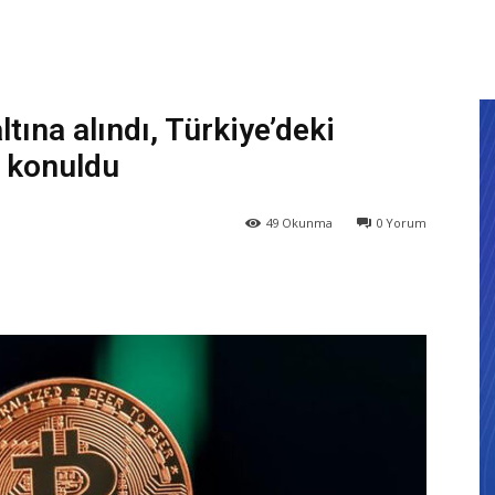
tına alındı, Türkiye’deki
e konuldu
49
Okunma
0
Yorum
X
WhatsApp
ReddIt