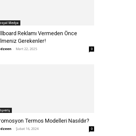
osyal Medya
illboard Reklamı Vermeden Önce
ilmeniz Gerekenler!
edzeen
-
Mart 22, 2025
0
lışveriş
romosyon Termos Modelleri Nasıldır?
edzeen
-
Şubat 16, 2024
0