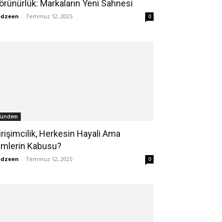
örünürlük: Markaların Yeni Sahnesi
edzeen
-
Temmuz 12, 2025
0
ündem
irişimcilik, Herkesin Hayali Ama
imlerin Kabusu?
edzeen
-
Temmuz 12, 2025
0