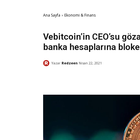
Ana Sayfa
Ekonomi & Finans
Ekonomi & Finans
Kripto Para
Vebitcoin’in CEO’su gözal
banka hesaplarına blok
Yazar
Redzeen
Nisan 22, 2021
Facebook
Paylaş