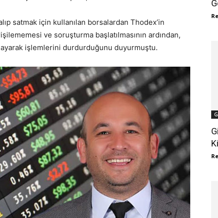
G
R
 alıp satmak için kullanılan borsalardan Thodex’in
erişilememesi ve soruşturma başlatılmasının ardından,
mlayarak işlemlerini durdurduğunu duyurmuştu.
G
G
K
R