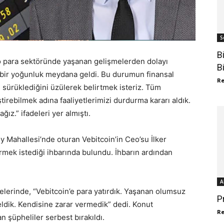
S
B
o para sektöründe yaşanan gelişmelerden dolayı
B
 bir yoğunluk meydana geldi. Bu durumun finansal
R
e sürüklediğini üzülerek belirtmek isteriz. Tüm
tirebilmek adına faaliyetlerimizi durdurma kararı aldık.
ız.” ifadeleri yer almıştı.
 Mahallesi’nde oturan Vebitcoin’in Ceo’su İlker
girmek istediği ihbarında bulundu. İhbarın ardından
A
elerinde, “Vebitcoin’e para yatırdık. Yaşanan olumsuz
P
eldik. Kendisine zarar vermedik” dedi. Konut
R
n şüpheliler serbest bırakıldı.