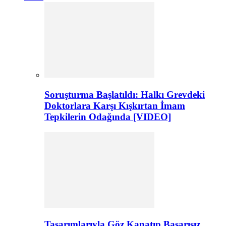
Soruşturma Başlatıldı: Halkı Grevdeki
Doktorlara Karşı Kışkırtan İmam
Tepkilerin Odağında [VIDEO]
Tasarımlarıyla Göz Kanatıp Başarısız