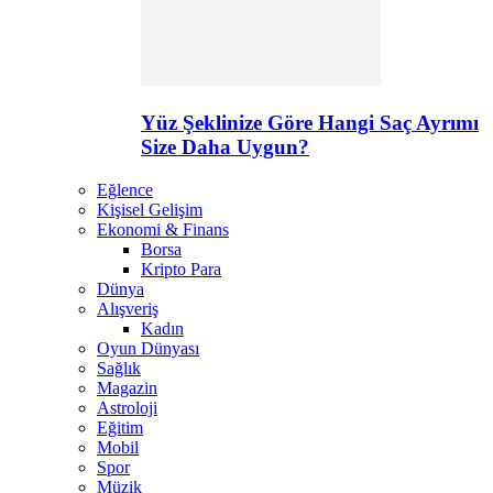
Yüz Şeklinize Göre Hangi Saç Ayrımı
Size Daha Uygun?
Eğlence
Kişisel Gelişim
Ekonomi & Finans
Borsa
Kripto Para
Dünya
Alışveriş
Kadın
Oyun Dünyası
Sağlık
Magazin
Astroloji
Eğitim
Mobil
Spor
Müzik