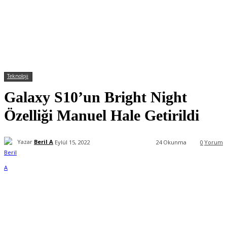
Teknoloji
Galaxy S10’un Bright Night
Özelliği Manuel Hale Getirildi
Yazar
Beril A
Eylül 15, 2022
24
Okunma
0
Yorum
Facebook
X
WhatsApp
ReddIt