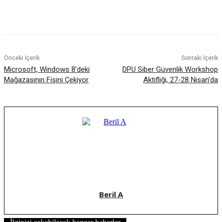
Facebook
X
WhatsApp
ReddIt
Önceki İçerik
Sonraki İçerik
Microsoft, Windows 8’deki
DPU Siber Güvenlik Workshop
Mağazasının Fişini Çekiyor
Aktifliği, 27-28 Nisan’da
Beril A