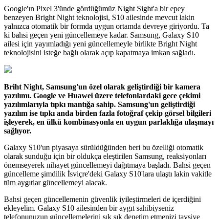
Google'ın Pixel 3'ünde gördüğümüz Night Sight'a bir epey
benzeyen Bright Night teknolojisi, S10 ailesinde mevcut lakin
yalnızca otomatik bir formda uygun ortamda devreye giriyordu. Ta
ki bahsi geçen yeni güncellemeye kadar. Samsung, Galaxy S10
ailesi için yayımladığı yeni güncellemeyle birlikte Bright Night
teknolojisini isteğe bağlı olarak açıp kapatmaya imkan sağladı.
Briht Night, Samsung'un özel olarak geliştirdiği bir kamera
yazılımı. Google ve Huawei üzere telefonlardaki gece çekimi
yazılımlarıyla tıpkı mantığa sahip. Samsung'un geliştirdiği
yazılım ise tıpkı anda birden fazla fotoğraf çekip görsel bilgileri
işleyerek, en ülkü kombinasyonla en uygun parlaklığa ulaşmayı
sağlıyor.
Galaxy S10'un piyasaya sürüldüğünden beri bu özelliği otomatik
olarak sunduğu için bir oldukça eleştirilen Samsung, reaksiyonları
önemseyerek nihayet güncellemeyi dağıtmaya başladı. Bahsi geçen
güncelleme şimdilik İsviçre'deki Galaxy S10'lara ulaştı lakin vakitle
tüm aygıtlar güncellemeyi alacak.
Bahsi geçen güncellemenin güvenlik iyileştirmeleri de içerdiğini
ekleyelim. Galaxy S10 ailesinden bir aygıt sahibiyseniz
telefonunuzun güncellemelerini sık sık denetim etmenizi tavsiye