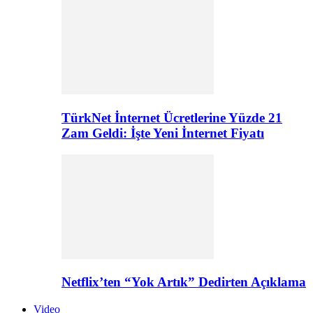
TürkNet İnternet Ücretlerine Yüzde 21
Zam Geldi: İşte Yeni İnternet Fiyatı
Netflix’ten “Yok Artık” Dedirten Açıklama
Video