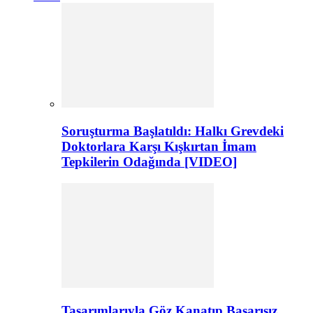
Soruşturma Başlatıldı: Halkı Grevdeki
Doktorlara Karşı Kışkırtan İmam
Tepkilerin Odağında [VIDEO]
Tasarımlarıyla Göz Kanatıp Başarısız