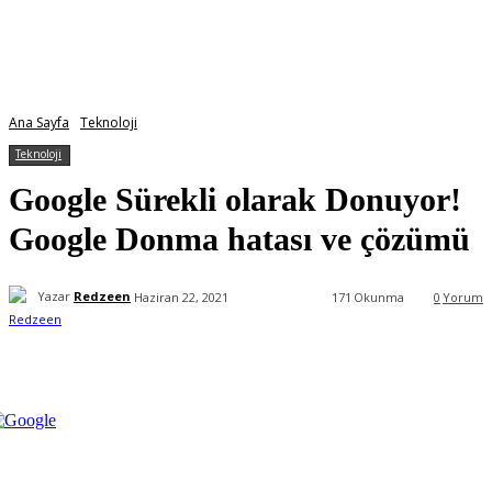
Ana Sayfa
Teknoloji
Teknoloji
Google Sürekli olarak Donuyor!
Google Donma hatası ve çözümü
Yazar
Redzeen
Haziran 22, 2021
171
Okunma
0
Yorum
Facebook
X
WhatsApp
ReddIt