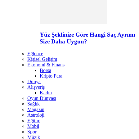
Yüz Şeklinize Göre Hangi Saç Ayrımı
Size Daha Uygun?
Eğlence
Kişisel Gelişim
Ekonomi & Finans
Borsa
Kripto Para
Dünya
Alışveriş
Kadın
Oyun Dünyası
Sağlık
Magazin
Astroloji
Eğitim
Mobil
Spor
Müzik