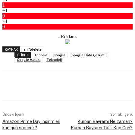
1
+1
0
+1
0
- Reklam-
KAYNAK
shiftdelete
ETIKET
Android
Google
Google Hata Çözümü
Google Hatası
Teknoloji
Facebook
X
WhatsApp
ReddIt
Önceki İçerik
Sonraki İçerik
Amazon Prime Day indirimleri
Kurban Bayramı Ne zaman?
kaç gün sürecek?
Kurban Bayramı Tatili Kaç Gün?