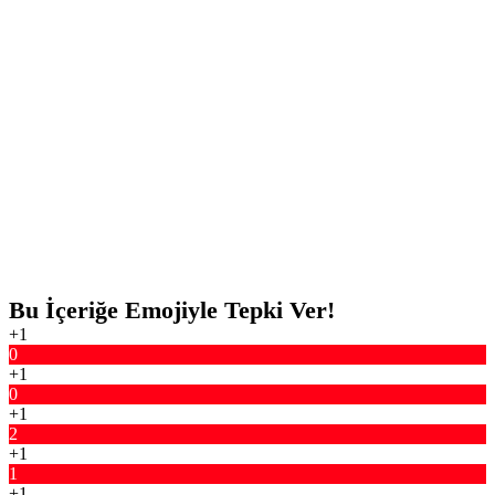
Bu İçeriğe Emojiyle Tepki Ver!
+1
0
+1
0
+1
2
+1
1
+1