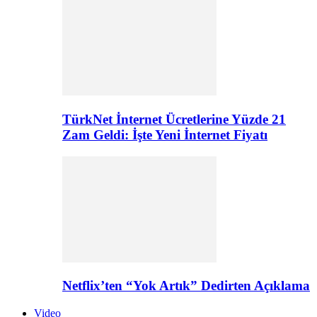
TürkNet İnternet Ücretlerine Yüzde 21
Zam Geldi: İşte Yeni İnternet Fiyatı
Netflix’ten “Yok Artık” Dedirten Açıklama
Video