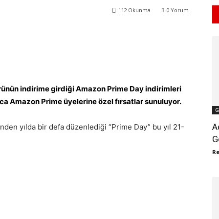
112
Okunma
0
Yorum
WhatsApp
ReddIt
rünün indirime girdiği Amazon Prime Day indirimleri
nca Amazon Prime üyelerine özel fırsatlar sunuluyor.
G
A
nden yılda bir defa düzenlediği “Prime Day” bu yıl 21-
G
R