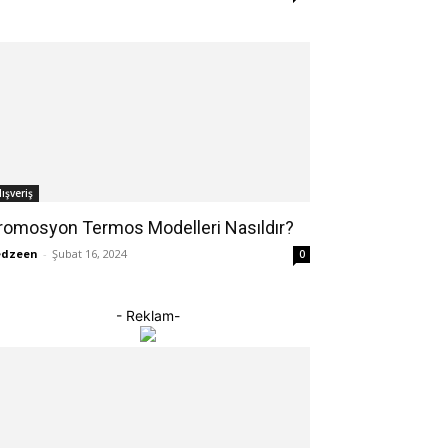
lışveriş
romosyon Termos Modelleri Nasıldır?
edzeen
-
Şubat 16, 2024
0
- Reklam-