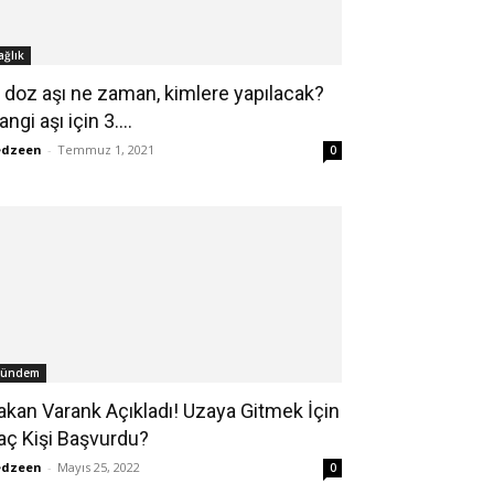
ağlık
. doz aşı ne zaman, kimlere yapılacak?
ngi aşı için 3....
edzeen
-
Temmuz 1, 2021
0
ündem
akan Varank Açıkladı! Uzaya Gitmek İçin
aç Kişi Başvurdu?
edzeen
-
Mayıs 25, 2022
0