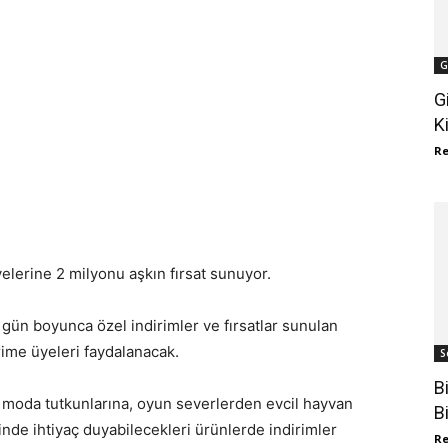
G
G
K
R
lerine 2 milyonu aşkın fırsat sunuyor.
i gün boyunca özel indirimler ve fırsatlar sunulan
me üyeleri faydalanacak.
S
B
n moda tutkunlarına, oyun severlerden evcil hayvan
B
de ihtiyaç duyabilecekleri ürünlerde indirimler
R