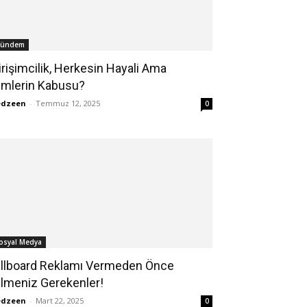
ündem
irişimcilik, Herkesin Hayali Ama
imlerin Kabusu?
edzeen
-
Temmuz 12, 2025
0
osyal Medya
illboard Reklamı Vermeden Önce
ilmeniz Gerekenler!
edzeen
-
Mart 22, 2025
0