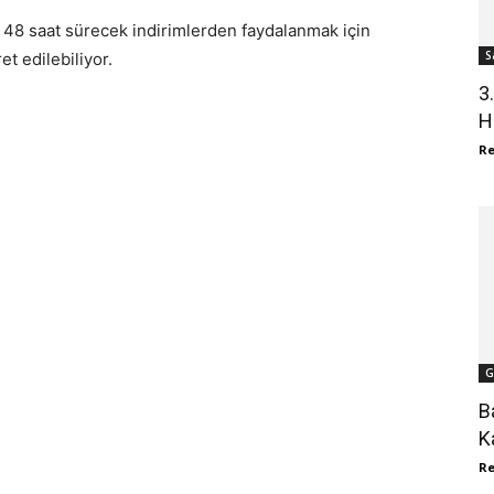
 48 saat sürecek indirimlerden faydalanmak için
S
t edilebiliyor.
3
Ha
R
G
B
K
R