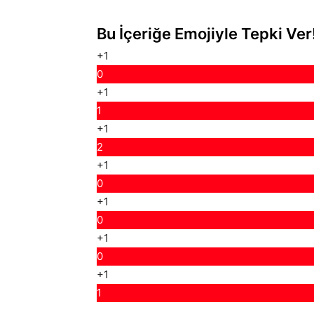
Bu İçeriğe Emojiyle Tepki Ver
+1
0
+1
1
+1
2
+1
0
+1
0
+1
0
+1
1