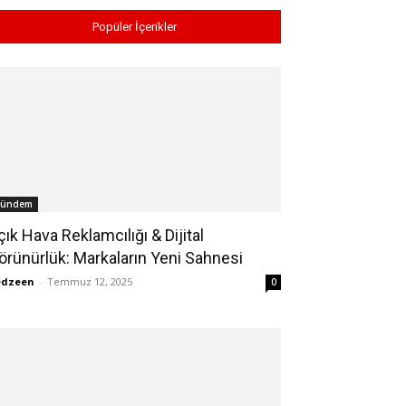
Popüler İçerikler
ündem
çık Hava Reklamcılığı & Dijital
örünürlük: Markaların Yeni Sahnesi
edzeen
-
Temmuz 12, 2025
0