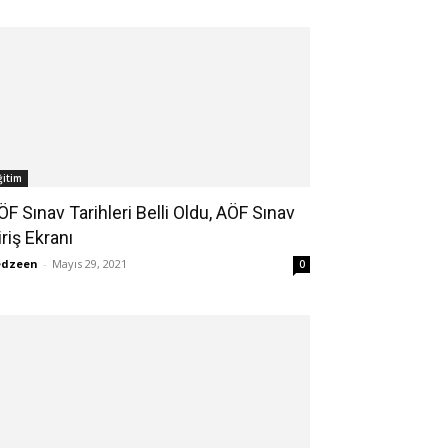
ğitim
ÖF Sınav Tarihleri Belli Oldu, AÖF Sınav
iriş Ekranı
edzeen
-
Mayıs 29, 2021
0