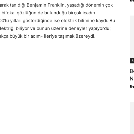
R
arak tanıdığı Benjamin Franklin, yaşadığı dönemin çok
da bifokal gözlüğün de bulunduğu birçok icadın
700’lü yılları gösterdiğinde ise elektrik bilimine kaydı. Bu
elektriği biliyor ve bunun üzerine deneyler yapıyordu;
ukça büyük bir adım- ileriye taşımak üzereydi.
B
B
NF
R