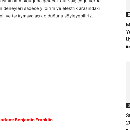
 kişinin kim olduğuna gelecek olursak; çoğu yerde
n deneyleri sadece yıldırım ve elektrik arasındaki
E
beli ve tartışmaya açık olduğunu söyleyebiliriz.
M
Y
U
R
E
S
n adam: Benjamin Franklin
2