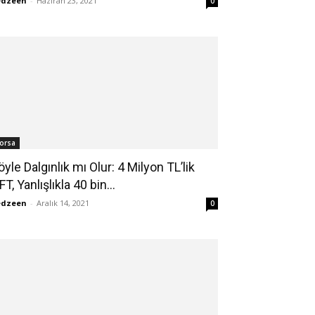
edzeen
-
Haziran 23, 2021
0
orsa
öyle Dalgınlık mı Olur: 4 Milyon TL’lik
T, Yanlışlıkla 40 bin...
edzeen
-
Aralık 14, 2021
0