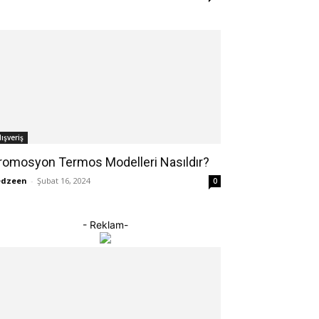
lışveriş
romosyon Termos Modelleri Nasıldır?
edzeen
-
Şubat 16, 2024
0
- Reklam-