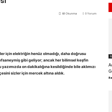
si
68
Okunma
0
Yorum
WhatsApp
ReddIt
er için elektriğin henüz olmadığı, daha doğrusu
G
fsaneymiş gibi geliyor; ancak her bilimsel keşfin
A
Bu yazımızda on dakikalığına kesildiğinde bile aklımızı
G
sini sizler için mercek altına aldık.
R