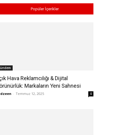
Popüler İçerikler
ündem
çık Hava Reklamcılığı & Dijital
örünürlük: Markaların Yeni Sahnesi
edzeen
-
Temmuz 12, 2025
0