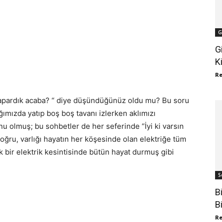
G
G
K
R
yapardık acaba? “ diye düşündüğünüz oldu mu? Bu soru
ğımızda yatıp boş boş tavanı izlerken aklımızı
u olmuş; bu sohbetler de her seferinde “İyi ki varsın
oğru, varlığı hayatın her köşesinde olan elektriğe tüm
ak bir elektrik kesintisinde bütün hayat durmuş gibi
S
B
B
R