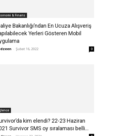
konomi & Finans
aliye Bakanlığı’ndan En Ucuza Alışveriş
apılabilecek Yerleri Gösteren Mobil
ygulama
edzeen
-
Şubat 16, 2022
0
ğlence
urvivor’da kim elendi? 22-23 Haziran
021 Survivor SMS oy sıralaması belli...