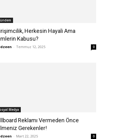
ündem
irişimcilik, Herkesin Hayali Ama
imlerin Kabusu?
edzeen
-
Temmuz 12, 2025
0
osyal Medya
illboard Reklamı Vermeden Önce
ilmeniz Gerekenler!
edzeen
-
Mart 22, 2025
0