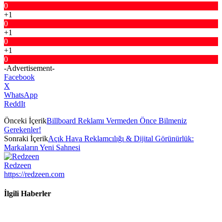
0
+1
0
+1
0
+1
0
-Advertisement-
Facebook
X
WhatsApp
ReddIt
Önceki İçerik
Billboard Reklamı Vermeden Önce Bilmeniz
Gerekenler!
Sonraki İçerik
Açık Hava Reklamcılığı & Dijital Görünürlük:
Markaların Yeni Sahnesi
Redzeen
https://redzeen.com
İlgili Haberler