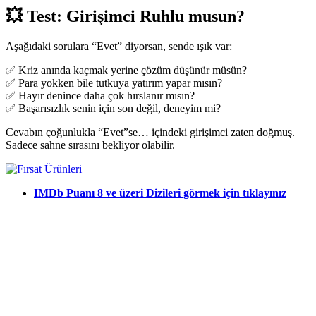
💥 Test: Girişimci Ruhlu musun?
Aşağıdaki sorulara “Evet” diyorsan, sende ışık var:
✅ Kriz anında kaçmak yerine çözüm düşünür müsün?
✅ Para yokken bile tutkuya yatırım yapar mısın?
✅ Hayır denince daha çok hırslanır mısın?
✅ Başarısızlık senin için son değil, deneyim mi?
Cevabın çoğunlukla “Evet”se… içindeki girişimci zaten doğmuş.
Sadece sahne sırasını bekliyor olabilir.
IMDb Puanı 8 ve üzeri Dizileri görmek için tıklayınız