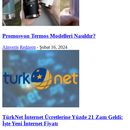
Promosyon Termos Modelleri Nasıldır?
Alışveriş
Redzeen
-
Şubat 16, 2024
TürkNet İnternet Ücretlerine Yüzde 21 Zam Geldi:
İşte Yeni İnternet Fiyatı