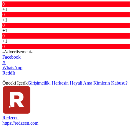
0
+1
0
+1
0
+1
0
+1
0
-Advertisement-
Facebook
X
WhatsApp
ReddIt
Önceki İçerik
Girişimcilik, Herkesin Hayali Ama Kimlerin Kabusu?
Redzeen
https://redzeen.com