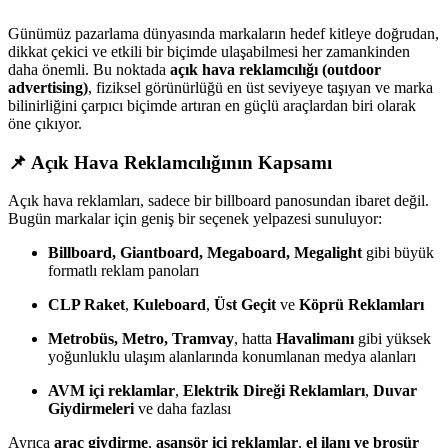
Günümüz pazarlama dünyasında markaların hedef kitleye doğrudan,
dikkat çekici ve etkili bir biçimde ulaşabilmesi her zamankinden
daha önemli. Bu noktada
açık hava reklamcılığı (outdoor
advertising)
, fiziksel görünürlüğü en üst seviyeye taşıyan ve marka
bilinirliğini çarpıcı biçimde artıran en güçlü araçlardan biri olarak
öne çıkıyor.
📌 Açık Hava Reklamcılığının Kapsamı
Açık hava reklamları, sadece bir billboard panosundan ibaret değil.
Bugün markalar için geniş bir seçenek yelpazesi sunuluyor:
Billboard, Giantboard, Megaboard, Megalight
gibi büyük
formatlı reklam panoları
CLP Raket
,
Kuleboard
,
Üst Geçit
ve
Köprü Reklamları
Metrobüs, Metro, Tramvay
, hatta
Havalimanı
gibi yüksek
yoğunluklu ulaşım alanlarında konumlanan medya alanları
AVM içi reklamlar
,
Elektrik Direği Reklamları
,
Duvar
Giydirmeleri
ve daha fazlası
Ayrıca
araç giydirme
,
asansör içi reklamlar
,
el ilanı ve broşür