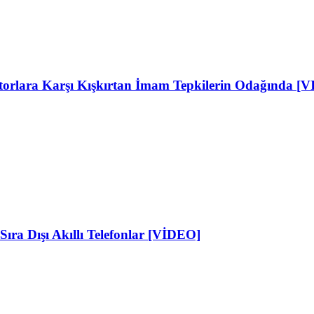
ktorlara Karşı Kışkırtan İmam Tepkilerin Odağında [
Sıra Dışı Akıllı Telefonlar [VİDEO]