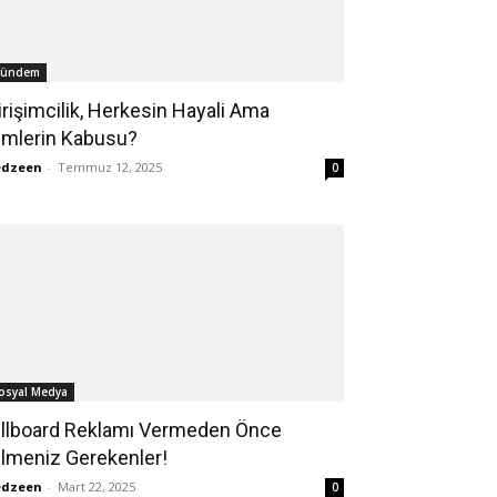
ündem
irişimcilik, Herkesin Hayali Ama
imlerin Kabusu?
edzeen
-
Temmuz 12, 2025
0
osyal Medya
illboard Reklamı Vermeden Önce
ilmeniz Gerekenler!
edzeen
-
Mart 22, 2025
0