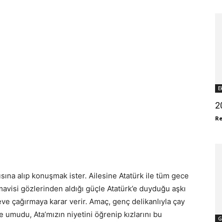
E
2
R
şısına alıp konuşmak ister. Ailesine Atatürk ile tüm gece
 mavisi gözlerinden aldığı güçle Atatürk’e duyduğu aşkı
’ü eve çağırmaya karar verir. Amaç, genç delikanlıyla çay
e umudu, Ata’mızın niyetini öğrenip kızlarını bu
G