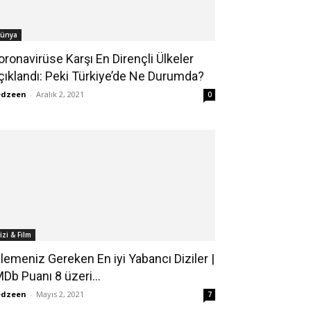
ünya
oronavirüse Karşı En Dirençli Ülkeler
çıklandı: Peki Türkiye’de Ne Durumda?
edzeen
-
Aralık 2, 2021
0
izi & Film
zlemeniz Gereken En iyi Yabancı Diziler |
MDb Puanı 8 üzeri...
edzeen
-
Mayıs 2, 2021
7