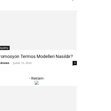
lışveriş
romosyon Termos Modelleri Nasıldır?
edzeen
-
Şubat 16, 2024
0
- Reklam-