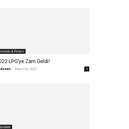
konomi & Finans
022 LPG’ye Zam Geldi!
edzeen
-
Mayıs 26, 2022
0
ündem