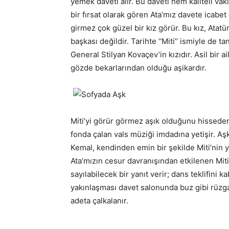
yemek daveti alır. Bu daveti hem kaliteli va
bir fırsat olarak gören Ata’mız davete icabet 
girmez çok güzel bir kız görür. Bu kız, Atatür
başkası değildir. Tarihte ‘‘Miti’’ ismiyle de
General Stilyan Kovaçev’in kızıdır. Asil bir a
gözde bekarlarından olduğu aşikardır.
Miti’yi görür görmez aşık olduğunu hisseden
fonda çalan vals müziği imdadına yetişir. Aş
Kemal, kendinden emin bir şekilde Miti’nin y
Ata’mızın cesur davranışından etkilenen Miti
sayılabilecek bir yanıt verir; dans teklifini 
yakınlaşması davet salonunda buz gibi rüzgar
adeta çalkalanır.