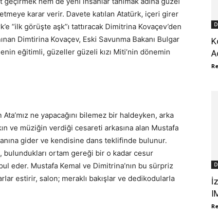
kit geçirmek hem de yeni insanlar tanımak adına güzel
etmeye karar verir. Davete katılan Atatürk, içeri girer
D
k’e ‘‘ilk görüşte aşk’’ı tattıracak Dimitrina Kovaçev’den
 tanınan Dimtirina Kovaçev, Eski Savunma Bakanı Bulgar
K
ilenin eğitimli, güzeller güzeli kızı Miti’nin dönemin
A
R
 Ata’mız ne yapacağını bilemez bir haldeyken, arka
kın ve müziğin verdiği cesareti arkasına alan Mustafa
anına gider ve kendisine dans teklifinde bulunur.
, bulundukları ortam gereği bir o kadar cesur
D
kabul eder. Mustafa Kemal ve Dimitrina’nın bu sürpriz
lar estirir, salon; meraklı bakışlar ve dedikodularla
İ
I
R