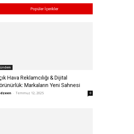
Popüler İçerikler
ündem
çık Hava Reklamcılığı & Dijital
örünürlük: Markaların Yeni Sahnesi
edzeen
-
Temmuz 12, 2025
0