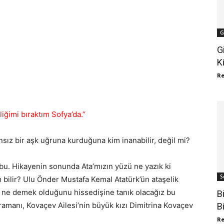
G
G
K
R
iğimi bıraktım Sofya’da.’’
sız bir aşk uğruna kurduğuna kim inanabilir, değil mi?
 bu. Hikayenin sonunda Ata’mızın yüzü ne yazık ki
S
m bilir? Ulu Önder Mustafa Kemal Atatürk’ün ataşelik
kın ne demek olduğunu hissedişine tanık olacağız bu
B
ramanı, Kovaçev Ailesi’nin büyük kızı Dimitrina Kovaçev
B
R