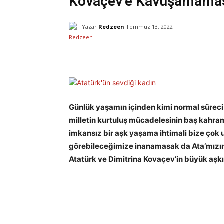
Kovaçev’e Kavuşamamas
Yazar
Redzeen
Temmuz 13, 2022
Facebook
X
Paylaş
Günlük yaşamın içinden kimi normal süreci
milletin kurtuluş mücadelesinin baş kahra
imkansız bir aşk yaşama ihtimali bize çok u
görebileceğimize inanamasak da Ata’mızın
Atatürk ve Dimitrina Kovaçev’in büyük aşkı