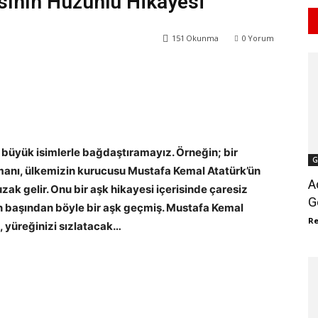
ının Hüzünlü Hikâyesi
151
Okunma
0
Yorum
WhatsApp
ReddIt
 büyük isimlerle bağdaştıramayız. Örneğin; bir
G
manı, ülkemizin kurucusu Mustafa Kemal Atatürk’ün
A
zak gelir. Onu bir aşk hikayesi içerisinde çaresiz
G
 başından böyle bir aşk geçmiş. Mustafa Kemal
R
, yüreğinizi sızlatacak…