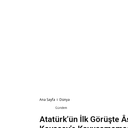
Ana Sayfa
Dünya
Dünya
Gündem
Yaşam
Atatürk’ün İlk Görüşte Â