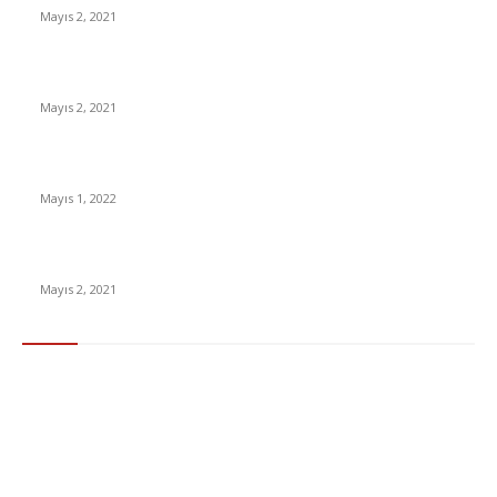
Mayıs 2, 2021
İnsanlık bir milyon yıl sonra neye benzeyecek?
Mayıs 2, 2021
Yabancı Dizi Halo 1. Sezon Türkçe Dublaj İzle
Mayıs 1, 2022
15 ülkeden gelenlerden PCR testi istenmeyecek
Mayıs 2, 2021
Popüler Kategoriler
Gündem
283
Ekonomi & Finans
96
Teknoloji
77
Sağlık
56