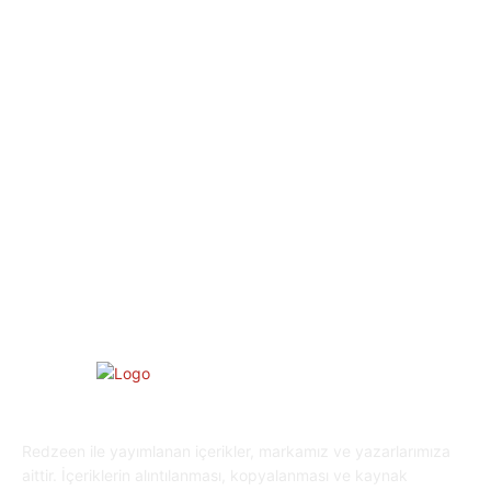
Dizi & Film
38
Dünya
37
Eğlence
30
Spor
29
Eğitim
29
Yaşam
27
Oyun Dünyası
25
Kripto Para
23
Redzeen ile yayımlanan içerikler, markamız ve yazarlarımıza
aittir. İçeriklerin alıntılanması, kopyalanması ve kaynak