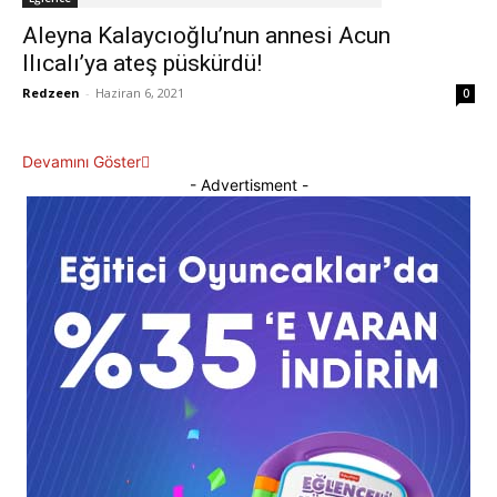
Aleyna Kalaycıoğlu’nun annesi Acun
Ilıcalı’ya ateş püskürdü!
Redzeen
-
Haziran 6, 2021
0
Devamını Göster
- Advertisment -