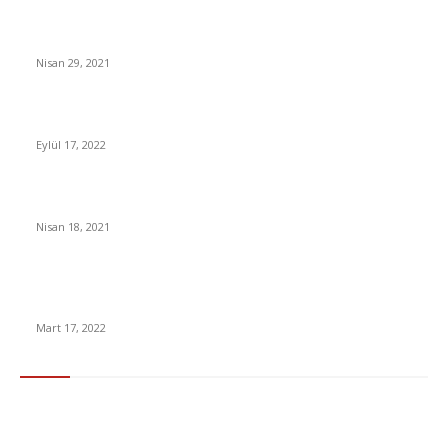
Covid aşısı: Rus aşısı Sputnik V’nin etkinlik oranı yüzde 91,6
Nisan 29, 2021
Mortal Kombat 11’ın Tüm DLC Karakterleri Sızdırıldı
Eylül 17, 2022
İç Girişimcilik ve Temel Belirleyiciler Nedir?
Nisan 18, 2021
Ukrayna’nın Savaştan Önceki ve Sonraki Yıkıcı Halini Gösteren
Fotoğraflar
Mart 17, 2022
En Çok Tıklananlar
İzlemeniz Gereken En iyi Yabancı Diziler | IMDb Puanı 8 üzeri
Diziler