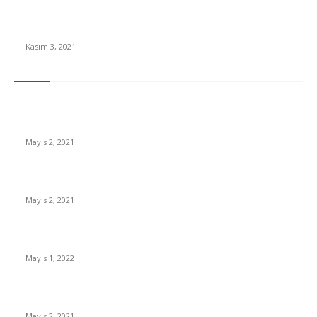
Bitcoin’den Kazandığı Parayla 20 Okul İnşa Edecek
Kasım 3, 2021
En Çok Tıklananlar
İzlemeniz Gereken En iyi Yabancı Diziler | IMDb Puanı 8 üzeri
Diziler
Mayıs 2, 2021
İnsanlık bir milyon yıl sonra neye benzeyecek?
Mayıs 2, 2021
Yabancı Dizi Halo 1. Sezon Türkçe Dublaj İzle
Mayıs 1, 2022
15 ülkeden gelenlerden PCR testi istenmeyecek
Mayıs 2, 2021