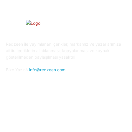
Redzeen ile yayımlanan içerikler, markamız ve yazarlarımıza
aittir. İçeriklerin alıntılanması, kopyalanması ve kaynak
gösterilmeden paylaşılması yasaktır!
Bize Yazın!:
info@redzeen.com
Bizi Takip Edin!