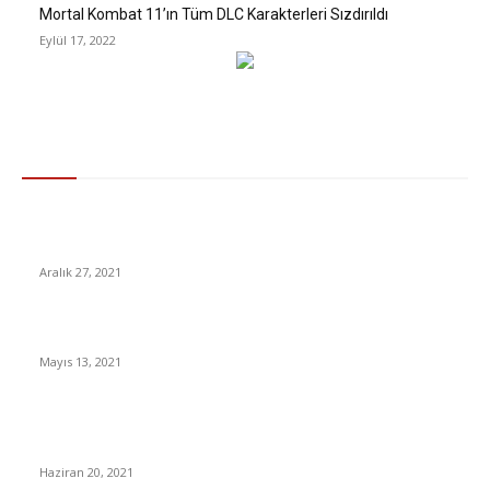
Mortal Kombat 11’ın Tüm DLC Karakterleri Sızdırıldı
Eylül 17, 2022
Gündem
Yıllık kapanış için geri sayım Bu hafta Bitcoin’de izlenecek 5
şey
Aralık 27, 2021
Süleyman Soylu Sedat Peker’e yanıt verdi
Mayıs 13, 2021
Tatil planı yapanlar dikkat! Ticaret Bakanlığından sahte otel
uyarısı
Haziran 20, 2021