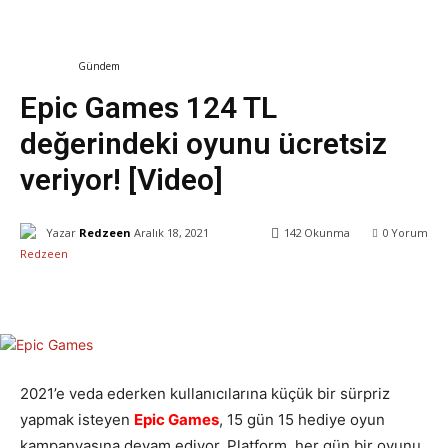
Eğlence
Gündem
Oyun Dünyası
Video
Epic Games 124 TL
değerindeki oyunu ücretsiz
veriyor! [Video]
Yazar
Redzeen
Aralık 18, 2021
142
Okunma
0
Yorum
Facebook
X
WhatsApp
ReddIt
2021’e veda ederken kullanıcılarına küçük bir sürpriz
yapmak isteyen
Epic Games
, 15 gün 15 hediye oyun
kampanyasına devam ediyor. Platform, her gün bir oyunu