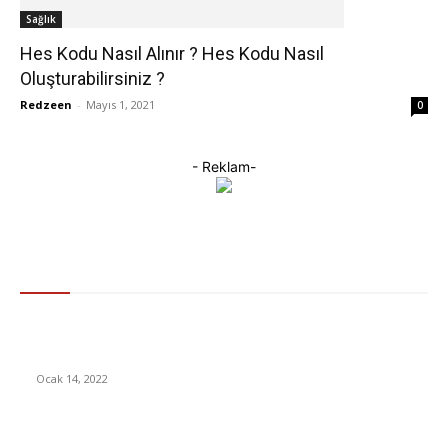
Sağlık
Hes Kodu Nasıl Alınır ? Hes Kodu Nasıl
Oluşturabilirsiniz ?
Redzeen
-
Mayıs 1, 2021
0
- Reklam-
Gündem
Değer verdiklerinizi korumak hep HazırKıta kalın! Hazırkıta
Güvenlik Sistemleri
Ocak 14, 2022
Tatil planı yapanlar dikkat! Ticaret Bakanlığından sahte otel