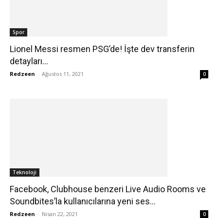
Spor
Lionel Messi resmen PSG’de! İşte dev transferin
detayları…
Redzeen
-
Ağustos 11, 2021
0
Teknoloji
Facebook, Clubhouse benzeri Live Audio Rooms ve
Soundbites’la kullanıcılarına yeni ses...
Redzeen
-
Nisan 22, 2021
0