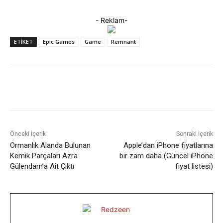
- Reklam-
ETIKET
Epic Games
Game
Remnant
Facebook
X
WhatsApp
ReddIt
Önceki İçerik
Sonraki İçerik
Ormanlık Alanda Bulunan
Apple’dan iPhone fiyatlarına
Kemik Parçaları Azra
bir zam daha (Güncel iPhone
Gülendam’a Ait Çıktı
fiyat listesi)