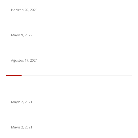
uyarısı
Haziran 20, 2021
Benzin Fiyatlarına Çarşamba Günü Büyük Zam Geliyor
Mayıs 9, 2022
2021 ÖTV indirimli araçlar listesi ve sıfır araba fiyatları nedir?
Ağustos 17, 2021
En Çok Tıklananlar
İzlemeniz Gereken En iyi Yabancı Diziler | IMDb Puanı 8 üzeri
Diziler
Mayıs 2, 2021
İnsanlık bir milyon yıl sonra neye benzeyecek?
Mayıs 2, 2021