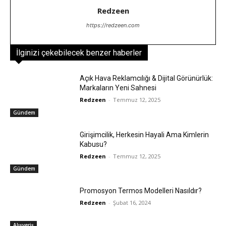
Redzeen
https://redzeen.com
İlginizi çekebilecek benzer haberler
Açık Hava Reklamcılığı & Dijital Görünürlük:
Markaların Yeni Sahnesi
Redzeen
-
Temmuz 12, 2025
Gündem
Girişimcilik, Herkesin Hayali Ama Kimlerin
Kabusu?
Redzeen
-
Temmuz 12, 2025
Gündem
Promosyon Termos Modelleri Nasıldır?
Redzeen
-
Şubat 16, 2024
Alışveriş