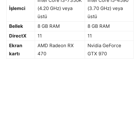
Intel Core i3-7350K
Intel Core i5-4590
İşlemci
(4.20 GHz) veya
(3.70 GHz) veya
üstü
üstü
Bellek
8 GB RAM
8 GB RAM
DirectX
11
11
Ekran
AMD Radeon RX
Nvidia GeForce
kartı
470
GTX 970