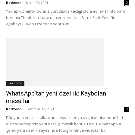
Redzeen
-
Nisan 22, 2021
0
Yaklaşık 2 milyar dolarla yurt dışına kaçtığı iddia edilen kripto para
borsası Thodex'in kurucusu ve yöneticisi Faruk Fatih Özer'in
ağabeyi Güven Özer'den sonra ve...
Teknoloji
WhatsApp’tan yeni özellik: Kaybolan
mesajlar
Redzeen
-
Temmuz 13, 2021
0
Dünyanın en çok kullanılan sosyal medya uygulamalarından biri
olan WhatsApp'ın yeni özelliği merak konusu oldu. WhatsApp'a
gelen yeni özellik sayesinde fotoğraflar ve videolar bir...