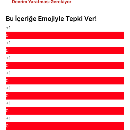
Devrim Yaratması Gerekiyor
Bu İçeriğe Emojiyle Tepki Ver!
+1
0
+1
0
+1
0
+1
0
+1
0
+1
0
+1
0