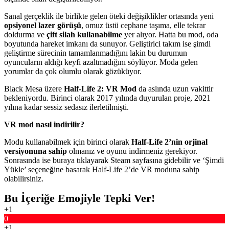
Sanal gerçeklik ile birlikte gelen öteki değişiklikler ortasında yeni
opsiyonel lazer görüşü
, omuz üstü cephane taşıma, elle tekrar
doldurma ve
çift silah kullanabilme
yer alıyor. Hatta bu mod, oda
boyutunda hareket imkanı da sunuyor. Geliştirici takım ise şimdi
geliştirme sürecinin tamamlanmadığını lakin bu durumun
oyuncuların aldığı keyfi azaltmadığını söylüyor. Moda gelen
yorumlar da çok olumlu olarak gözüküyor.
Black Mesa üzere
Half-Life 2: VR Mod
da aslında uzun vakittir
bekleniyordu. Birinci olarak 2017 yılında duyurulan proje, 2021
yılına kadar sessiz sedasız ilerletilmişti.
VR mod nasıl indirilir?
Modu kullanabilmek için birinci olarak
Half-Life 2’nin orjinal
versiyonuna sahip
olmanız ve oyunu indirmeniz gerekiyor.
Sonrasında ise buraya tıklayarak Steam sayfasına gidebilir ve ‘Şimdi
Yükle’ seçeneğine basarak Half-Life 2’de VR moduna sahip
olabilirsiniz.
Bu İçeriğe Emojiyle Tepki Ver!
+1
0
+1