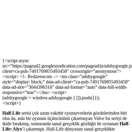
{<script async
src=”https://pagead2.googlesyndication.com/pagead/js/adsbygoogle.j
client=ca-pub-7491769855493458″ crossorigin=”anonymous”>
</script> <!– Redzeencom –> <ins class=”adsbygoogle”
style=”display: block;” data-ad-client=”ca-pub-7491769855493458″
data-ad-slot=”3044396316″ data-ad-format=”auto” data-full-width-
responsive=”true”></ins> <script>
(adsbygoogle = window.adsbygoogle || []).push({});
</script>}
Half-Life
serisi çok uzun vakittir oyunseverlerin gözdelerinden biri
olsa da, asla bir oyunun üçüncüsünü çıkarmayan Valve bu seriyi de
ikide bırakmış, sonrasında sanal gerçeklik gözlüğü ile oynanan
Half-
Life: Alyx
’i çıkarmıştı. Half-Life dünyasını sanal gerçeklikte