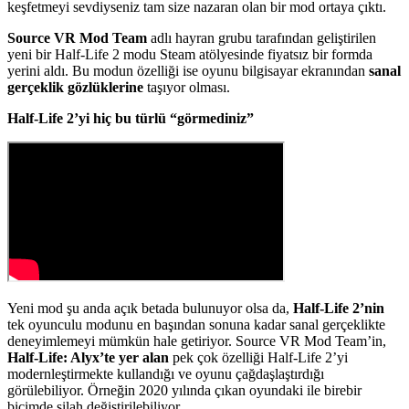
keşfetmeyi sevdiyseniz tam size nazaran olan bir mod ortaya çıktı.
Source VR Mod Team
adlı hayran grubu tarafından geliştirilen
yeni bir Half-Life 2 modu Steam atölyesinde fiyatsız bir formda
yerini aldı. Bu modun özelliği ise oyunu bilgisayar ekranından
sanal
gerçeklik gözlüklerine
taşıyor olması.
Half-Life 2’yi hiç bu türlü “görmediniz”
Yeni mod şu anda açık betada bulunuyor olsa da,
Half-Life 2’nin
tek oyunculu modunu en başından sonuna kadar sanal gerçeklikte
deneyimlemeyi mümkün hale getiriyor. Source VR Mod Team’in,
Half-Life: Alyx’te yer alan
pek çok özelliği Half-Life 2’yi
modernleştirmekte kullandığı ve oyunu çağdaşlaştırdığı
görülebiliyor. Örneğin 2020 yılında çıkan oyundaki ile birebir
biçimde silah değiştirilebiliyor.