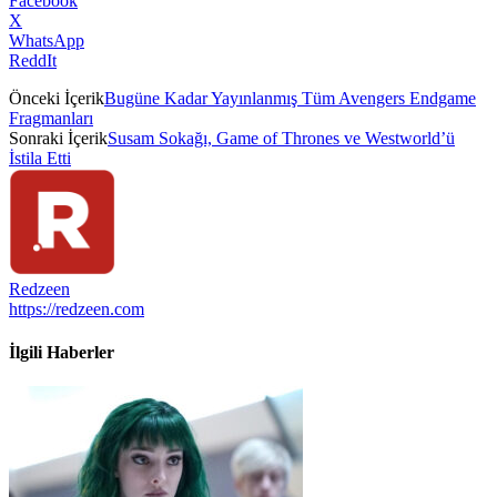
Facebook
X
WhatsApp
ReddIt
Önceki İçerik
Bugüne Kadar Yayınlanmış Tüm Avengers Endgame
Fragmanları
Sonraki İçerik
Susam Sokağı, Game of Thrones ve Westworld’ü
İstila Etti
Redzeen
https://redzeen.com
İlgili Haberler