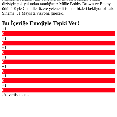
dizisiyle çok yakından tanıdığımız Millie Bobby Brown ve Emmy
ödüllü Kyle Chandler üzere yetenekli isimler bizleri bekliyor olacak.
Sinema, 31 Mayıs'ta vizyona girecek.
Bu İçeriğe Emojiyle Tepki Ver!
+1
0
+1
0
+1
0
+1
0
+1
0
+1
0
+1
0
-Advertisement-