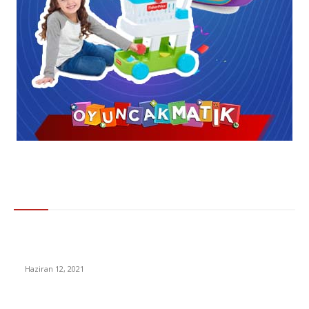
Gündem
Yönetmelik değişikliği! Kurs bitirme belgeleri e-Devlet’ten
alınacak
Haziran 12, 2021
Netflix’ten “Yok Artık” Dedirten Açıklama