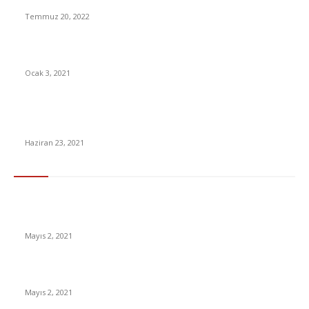
Temmuz 20, 2022
65 yıl sonra değişti! Trafik Cezası
Ocak 3, 2021
Delta plus nedir? Delta varyantı ne demek? Delta varyantı
ölümcül mü, belirtileri neler?
Haziran 23, 2021
En Çok Tıklananlar
İzlemeniz Gereken En iyi Yabancı Diziler | IMDb Puanı 8 üzeri
Diziler
Mayıs 2, 2021
İnsanlık bir milyon yıl sonra neye benzeyecek?
Mayıs 2, 2021