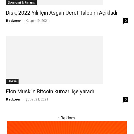
Ekonomi & Finans
Disk, 2022 Yılı İçin Asgari Ücret Talebini Açıkladı
Redzeen
-
Kasım 19, 2021
0
Borsa
Elon Musk’ın Bitcoin kumarı işe yaradı
Redzeen
-
Şubat 21, 2021
0
- Reklam-