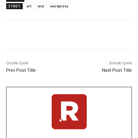
ETIKET
art
test
wordpress
Facebook
X
Pinterest
WhatsA
Önceki İçerik
Sonraki İçerik
Prev Post Title
Next Post Title