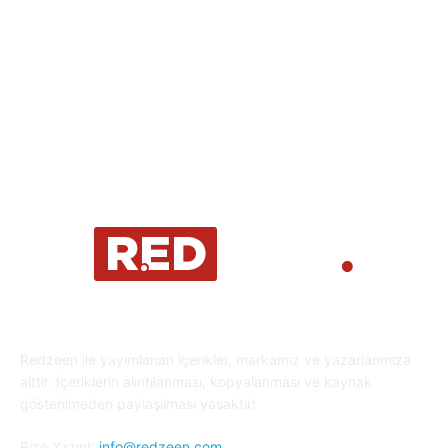
Eğitim
29
Yaşam
27
Oyun Dünyası
25
Kripto Para
23
Redzeen ile yayımlanan içerikler, markamız ve yazarlarımıza
aittir. İçeriklerin alıntılanması, kopyalanması ve kaynak
gösterilmeden paylaşılması yasaktır!
Bize Yazın!:
info@redzeen.com