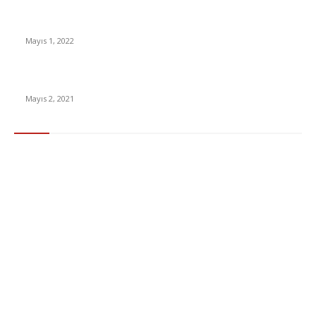
Yabancı Dizi Halo 1. Sezon Türkçe Dublaj İzle
Mayıs 1, 2022
15 ülkeden gelenlerden PCR testi istenmeyecek
Mayıs 2, 2021
Popüler Kategoriler
Gündem
283
Ekonomi & Finans
96
Teknoloji
77
Sağlık
56
Dizi & Film
38
Dünya
37
Eğlence
30
Spor
29