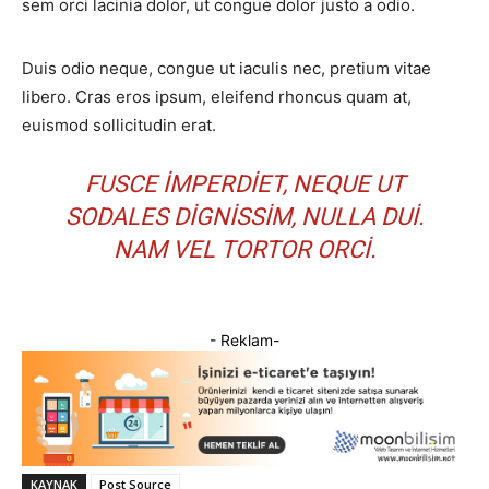
sem orci lacinia dolor, ut congue dolor justo a odio.
Duis odio neque, congue ut iaculis nec, pretium vitae
libero. Cras eros ipsum, eleifend rhoncus quam at,
euismod sollicitudin erat.
FUSCE IMPERDIET, NEQUE UT
SODALES DIGNISSIM, NULLA DUI.
NAM VEL TORTOR ORCI.
- Reklam-
KAYNAK
Post Source