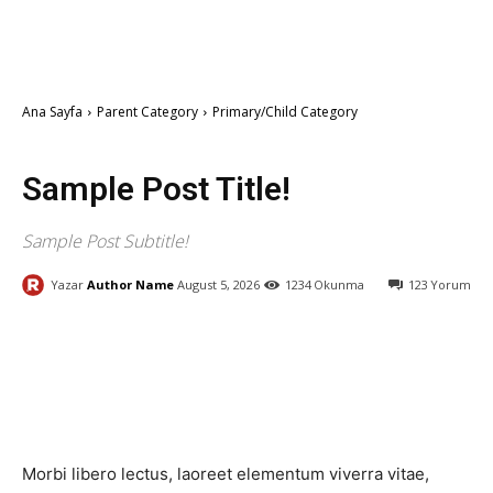
Ana Sayfa
Parent Category
Primary/Child Category
Category I
Category II
Category III
Sample Post Title!
Sample Post Subtitle!
Yazar
Author Name
August 5, 2026
1234
Okunma
123
Yorum
Facebook
X
Pinterest
WhatsA
Morbi libero lectus, laoreet elementum viverra vitae,